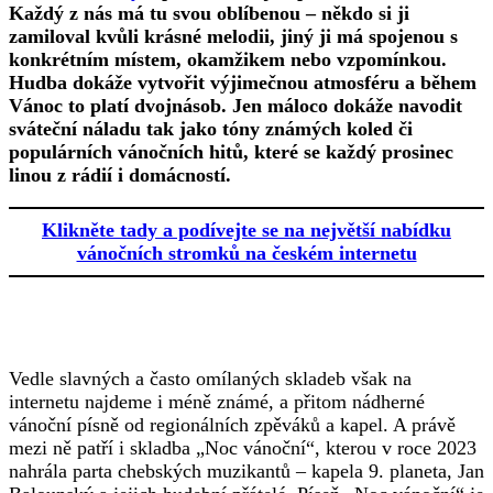
Každý z nás má tu svou oblíbenou – někdo si ji
zamiloval kvůli krásné melodii, jiný ji má spojenou s
konkrétním místem, okamžikem nebo vzpomínkou.
Hudba dokáže vytvořit výjimečnou atmosféru a během
Vánoc to platí dvojnásob. Jen máloco dokáže navodit
sváteční náladu tak jako tóny známých koled či
populárních vánočních hitů, které se každý prosinec
linou z rádií i domácností.
Klikněte tady a podívejte se na největší nabídku
vánočních stromků na českém internetu
Vedle slavných a často omílaných skladeb však na
internetu najdeme i méně známé, a přitom nádherné
vánoční písně od regionálních zpěváků a kapel. A právě
mezi ně patří i skladba „Noc vánoční“, kterou v roce 2023
nahrála parta chebských muzikantů – kapela 9. planeta, Jan