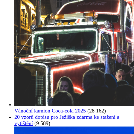
Vánoční kamion Coca-cola 2025
(28 162)
20 vzorů dopisu pro Ježíška zdarma ke stažení a
vytištění
(9 589)