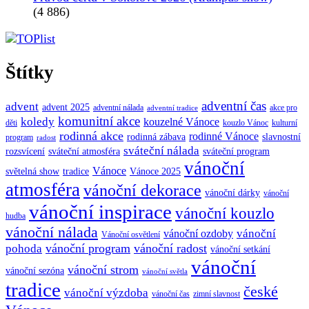
(4 886)
Štítky
adventní čas
advent
advent 2025
adventní nálada
akce pro
adventní tradice
komunitní akce
koledy
kouzelné Vánoce
děti
kouzlo Vánoc
kulturní
rodinná akce
rodinné Vánoce
rodinná zábava
slavnostní
program
radost
sváteční nálada
sváteční atmosféra
rozsvícení
sváteční program
vánoční
Vánoce
tradice
Vánoce 2025
světelná show
atmosféra
vánoční dekorace
vánoční dárky
vánoční
vánoční inspirace
vánoční kouzlo
hudba
vánoční nálada
vánoční
vánoční ozdoby
Vánoční osvětlení
vánoční program
vánoční radost
pohoda
vánoční setkání
vánoční
vánoční strom
vánoční sezóna
vánoční světla
tradice
české
vánoční výzdoba
vánoční čas
zimní slavnost