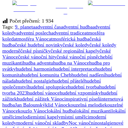
Sdílej na
Pošli e-mailem
Sdílej na síti
facebooku
X
Počet přečtení:
1 934
Tags:
9. planeta
adventní čas
adventní hudba
adventní
koledy
adventní poslech
adventní tradice
atmosféra
koled
atmosféra Vánoc
atmosférická hudba
česká
hudba
české hudební novinky
české koledy
české koledy
moderně
české písničky
české regionální kapely
české
Vánoce
české vánoční hity
české vánoční písně
chebští
muzikanti
hudba adventu
hudba na Vánoce
hudba pro
svátky
hudební harmonie
hudební interpretace
hudební
komunita
hudební komunita Cheb
hudební nadšení
hudební
nálada
hudební nostalgie
hudební přátelé
hudební
společenství
hudební spolupráce
hudební tvorba
hudební
tvorba 2023
hudební vánoce
hudební vzpomínky
hudební
zážitek
hudební zážitek Vánoc
inspirativní píseň
internetová
hudba
Jan Balounský
klid Vánoc
kouzelná melodie
kouzelné
Vánoce
kouzlo Vánoc
lokální hudba
lokální muzikanti
lokální
umělci
melodie
místní kapely
místní umělci
moderní
koledy
moderní vánoční skladby
Noc vánoční
nostalgie
nové