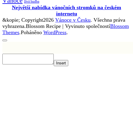
Vánoce
živá hudba
Největší nabídka vánočních stromků na českém
internetu
&kopie; Copyright2026
Vánoce v Česku
. Všechna práva
vyhrazena.
Blossom Recipe | Vyvinuto společností
Blossom
Themes
.Poháněno
WordPress
.
Insert