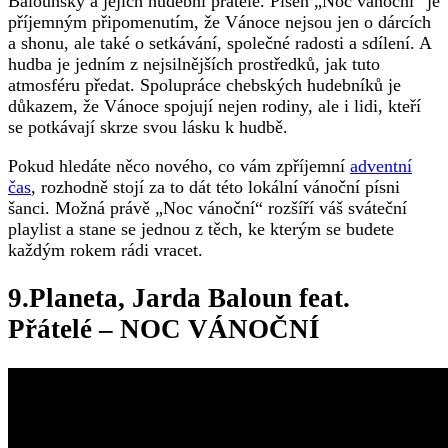
Balounský a jejich hudební přátelé. Píseň „Noc vánoční“ je
příjemným připomenutím, že Vánoce nejsou jen o dárcích
a shonu, ale také o setkávání, společné radosti a sdílení. A
hudba je jedním z nejsilnějších prostředků, jak tuto
atmosféru předat. Spolupráce chebských hudebníků je
důkazem, že Vánoce spojují nejen rodiny, ale i lidi, kteří
se potkávají skrze svou lásku k hudbě.
Pokud hledáte něco nového, co vám zpříjemní
adventní
čas
, rozhodně stojí za to dát této lokální vánoční písni
šanci. Možná právě „Noc vánoční“ rozšíří váš sváteční
playlist a stane se jednou z těch, ke kterým se budete
každým rokem rádi vracet.
9.Planeta, Jarda Baloun feat.
Přátelé – NOC VÁNOČNÍ