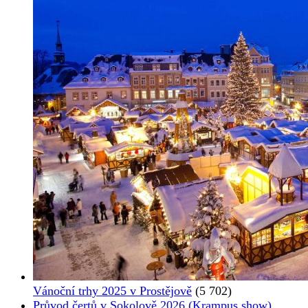
Vánoční trhy 2025 v Prostějově
(5 702)
Průvod čertů v Sokolově 2026 (Krampus show)