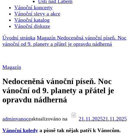
Ústí nad Labem
Vánoční koncerty
Vánoční slevy a akce
Vánoční katalog
Vánoční diskuze
Úvodní stránka
Magazín
Nedoceněná vánoční píseň. Noc
vánoční od 9. planety a přátel je opravdu nádherná
Magazín
Nedoceněná vánoční píseň. Noc
vánoční od 9. planety a přátel je
opravdu nádherná
adminvanoce
aktualizováno na
21.11.2025
21.11.2025
Vánoční koledy
a písně tak nějak patří k Vánocům.