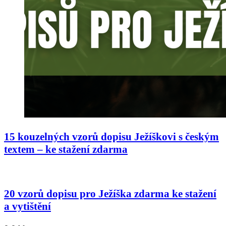
15 kouzelných vzorů dopisu Ježíškovi s českým
textem – ke stažení zdarma
20 vzorů dopisu pro Ježíška zdarma ke stažení
a vytištění