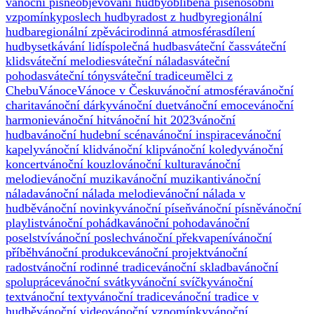
vánoční písně
objevování hudby
oblíbená píseň
osobní
vzpomínky
poslech hudby
radost z hudby
regionální
hudba
regionální zpěváci
rodinná atmosféra
sdílení
hudby
setkávání lidí
společná hudba
sváteční čas
sváteční
klid
sváteční melodie
sváteční nálada
sváteční
pohoda
sváteční tóny
sváteční tradice
umělci z
Chebu
Vánoce
Vánoce v Česku
vánoční atmosféra
vánoční
charita
vánoční dárky
vánoční duet
vánoční emoce
vánoční
harmonie
vánoční hit
vánoční hit 2023
vánoční
hudba
vánoční hudební scéna
vánoční inspirace
vánoční
kapely
vánoční klid
vánoční klip
vánoční koledy
vánoční
koncert
vánoční kouzlo
vánoční kultura
vánoční
melodie
vánoční muzika
vánoční muzikanti
vánoční
nálada
vánoční nálada melodie
vánoční nálada v
hudbě
vánoční novinky
vánoční píseň
vánoční písně
vánoční
playlist
vánoční pohádka
vánoční pohoda
vánoční
poselství
vánoční poslech
vánoční překvapení
vánoční
příběh
vánoční produkce
vánoční projekt
vánoční
radost
vánoční rodinné tradice
vánoční skladba
vánoční
spolupráce
vánoční svátky
vánoční svíčky
vánoční
text
vánoční texty
vánoční tradice
vánoční tradice v
hudbě
vánoční video
vánoční vzpomínky
vánoční