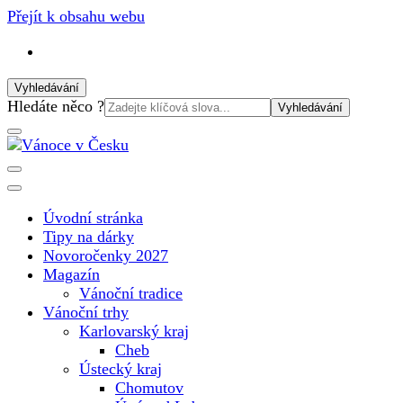
Přejít k obsahu webu
Vyhledávání
Vyhledat:
Hledáte něco ?
Vánoční internetový magazín pro rok 2025. Magazín, tipy,
Vánoce v Česku
vánoční katalog, vánoční trhy a další důležité informace o
nejkrásnějším svátku v roce v České republice
Úvodní stránka
Tipy na dárky
Novoročenky 2027
Magazín
Vánoční tradice
Vánoční trhy
Karlovarský kraj
Cheb
Ústecký kraj
Chomutov