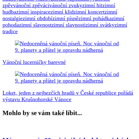
zpěv
vánoční zpěváci
vánoční zvuky
zimní hit
zimní
hudba
zimní inspirace
zimní klid
zimní koncert
zimní
nostalgie
zimní období
zimní písně
zimní pohádka
zimní
pohoda
zimní slavnost
zimní slavnosti
zimní svátky
zimní
tradice
Navigace
příspěvku
Vánoční lucerničky barevné
Loket, jeden z nejhezčích hradů v České republice pořádá
výstavu Krušnohorské Vánoce
Mohlo by se vám také líbit...