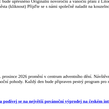
bude upřesněno Originální novoroční a vánoční přání z Litom
sta (kliknout) Přijďte se s námi společně naladit na kouzeln
. prosince 2026 promění v centrum adventního dění. Návštěvní
noční pohody. Každý den bude připraven pestrý program pro ma
 a podívej se na největší povánoční výprodej na českém int