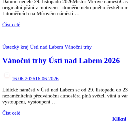
Datum: neděle 29. listopadu 2026Místo: Mírové náměstíČas: 
originální přání z motivem Litoměřic nebo jiného českého mě
Litoměřicích na Mírovém náměstí …
Číst celé
Ústecký kraj
Ústí nad Labem
Vánoční trhy
Vánoční trhy Ústí nad Labem 2026
16.06.2026
16.06.2026
Lidické náměstí v Ústí nad Labem se od 29. listopadu do 23
nezaměnitelná předvánoční atmosféra plná světel, vůní a vá
vystoupení, vystoupení …
Číst celé
Klikni