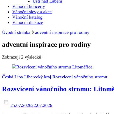
Ústí nad Labem
Vánoční koncerty
Vánoční slevy a akce
Vánoční katalog
Vánoční diskuze
Úvodní stránka
adventní inspirace pro rodiny
adventní inspirace pro rodiny
Zobrazuji
2 výsledků
Česká Lípa
Liberecký kraj
Rozsvicení vánočního stromu
Rozsvícení vánočního stromu: Litomě
25.07.2026
22.07.2026