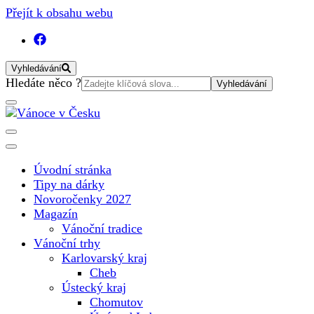
Přejít k obsahu webu
Vyhledávání
Vyhledat:
Hledáte něco ?
Vánoční internetový magazín pro rok 2025. Magazín, tipy, vá
Vánoce v Česku
Úvodní stránka
Tipy na dárky
Novoročenky 2027
Magazín
Vánoční tradice
Vánoční trhy
Karlovarský kraj
Cheb
Ústecký kraj
Chomutov