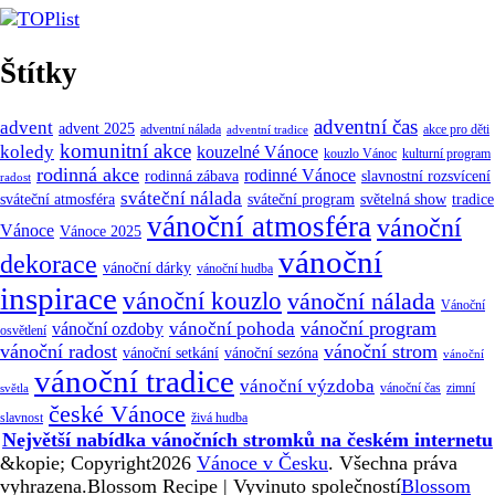
Štítky
adventní čas
advent
advent 2025
adventní nálada
akce pro děti
adventní tradice
komunitní akce
koledy
kouzelné Vánoce
kouzlo Vánoc
kulturní program
rodinná akce
rodinné Vánoce
rodinná zábava
slavnostní rozsvícení
radost
sváteční nálada
sváteční atmosféra
tradice
sváteční program
světelná show
vánoční atmosféra
vánoční
Vánoce
Vánoce 2025
vánoční
dekorace
vánoční dárky
vánoční hudba
inspirace
vánoční kouzlo
vánoční nálada
Vánoční
vánoční program
vánoční pohoda
vánoční ozdoby
osvětlení
vánoční radost
vánoční strom
vánoční sezóna
vánoční setkání
vánoční
vánoční tradice
vánoční výzdoba
vánoční čas
zimní
světla
české Vánoce
slavnost
živá hudba
Největší nabídka vánočních stromků na českém internetu
&kopie; Copyright2026
Vánoce v Česku
. Všechna práva
vyhrazena.
Blossom Recipe | Vyvinuto společností
Blossom