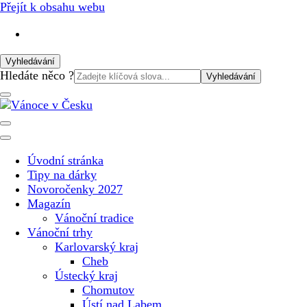
Přejít k obsahu webu
Vyhledávání
Vyhledat:
Hledáte něco ?
Vánoční internetový magazín pro rok 2025. Magazín, tipy,
Vánoce v Česku
vánoční katalog, vánoční trhy a další důležité informace o
nejkrásnějším svátku v roce v České republice
Úvodní stránka
Tipy na dárky
Novoročenky 2027
Magazín
Vánoční tradice
Vánoční trhy
Karlovarský kraj
Cheb
Ústecký kraj
Chomutov
Ústí nad Labem