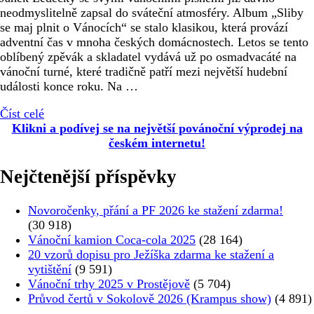
neodmyslitelně zapsal do sváteční atmosféry. Album „Sliby
se maj plnit o Vánocích“ se stalo klasikou, která provází
adventní čas v mnoha českých domácnostech. Letos se tento
oblíbený zpěvák a skladatel vydává už po osmadvacáté na
vánoční turné, které tradičně patří mezi největší hudební
události konce roku. Na …
Číst celé
Klikni a podívej se na největší povánoční výprodej na
českém internetu!
Nejčtenější příspěvky
Novoročenky, přání a PF 2026 ke stažení zdarma!
(30 918)
Vánoční kamion Coca-cola 2025
(28 164)
20 vzorů dopisu pro Ježíška zdarma ke stažení a
vytištění
(9 591)
Vánoční trhy 2025 v Prostějově
(5 704)
Průvod čertů v Sokolově 2026 (Krampus show)
(4 891)