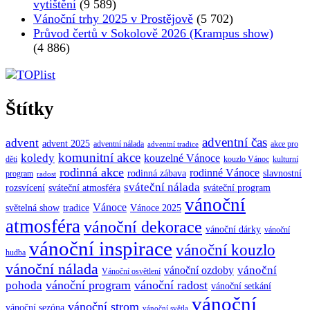
vytištění
(9 589)
Vánoční trhy 2025 v Prostějově
(5 702)
Průvod čertů v Sokolově 2026 (Krampus show)
(4 886)
Štítky
adventní čas
advent
advent 2025
adventní nálada
akce pro
adventní tradice
komunitní akce
koledy
kouzelné Vánoce
děti
kouzlo Vánoc
kulturní
rodinná akce
rodinné Vánoce
rodinná zábava
slavnostní
program
radost
sváteční nálada
sváteční atmosféra
rozsvícení
sváteční program
vánoční
Vánoce
tradice
Vánoce 2025
světelná show
atmosféra
vánoční dekorace
vánoční dárky
vánoční
vánoční inspirace
vánoční kouzlo
hudba
vánoční nálada
vánoční
vánoční ozdoby
Vánoční osvětlení
vánoční program
vánoční radost
pohoda
vánoční setkání
vánoční
vánoční strom
vánoční sezóna
vánoční světla