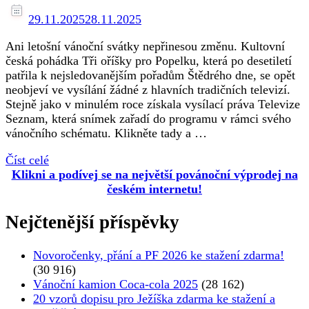
29.11.2025
28.11.2025
Ani letošní vánoční svátky nepřinesou změnu. Kultovní
česká pohádka Tři oříšky pro Popelku, která po desetiletí
patřila k nejsledovanějším pořadům Štědrého dne, se opět
neobjeví ve vysílání žádné z hlavních tradičních televizí.
Stejně jako v minulém roce získala vysílací práva Televize
Seznam, která snímek zařadí do programu v rámci svého
vánočního schématu. Klikněte tady a …
Číst celé
Klikni a podívej se na největší povánoční výprodej na
českém internetu!
Nejčtenější příspěvky
Novoročenky, přání a PF 2026 ke stažení zdarma!
(30 916)
Vánoční kamion Coca-cola 2025
(28 162)
20 vzorů dopisu pro Ježíška zdarma ke stažení a