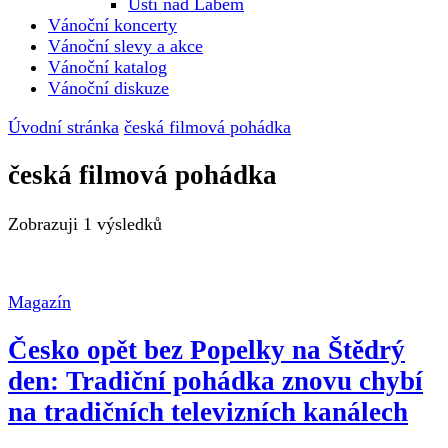
Ústí nad Labem
Vánoční koncerty
Vánoční slevy a akce
Vánoční katalog
Vánoční diskuze
Úvodní stránka
česká filmová pohádka
česká filmová pohádka
Zobrazuji
1 výsledků
Magazín
Česko opět bez Popelky na Štědrý
den: Tradiční pohádka znovu chybí
na tradičních televizních kanálech