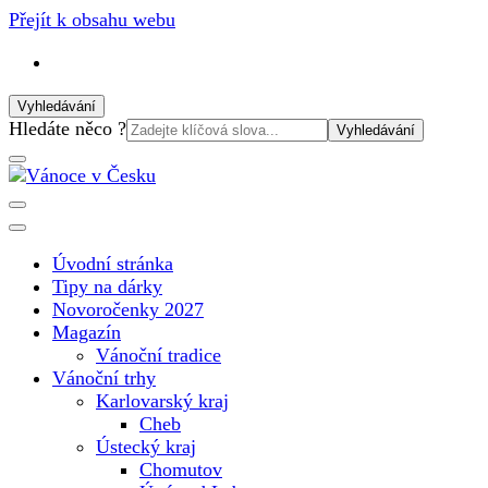
Přejít k obsahu webu
Vyhledávání
Vyhledat:
Hledáte něco ?
Vánoční internetový magazín pro rok 2025. Magazín, tipy,
Vánoce v Česku
vánoční katalog, vánoční trhy a další důležité informace o
nejkrásnějším svátku v roce v České republice
Úvodní stránka
Tipy na dárky
Novoročenky 2027
Magazín
Vánoční tradice
Vánoční trhy
Karlovarský kraj
Cheb
Ústecký kraj
Chomutov