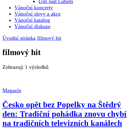
Ústí nad Labem
Vánoční koncerty
Vánoční slevy a akce
Vánoční katalog
Vánoční diskuze
Úvodní stránka
filmový hit
filmový hit
Zobrazuji
1 výsledků
Magazín
Česko opět bez Popelky na Štědrý
den: Tradiční pohádka znovu chybí
na tradičních televizních kanálech