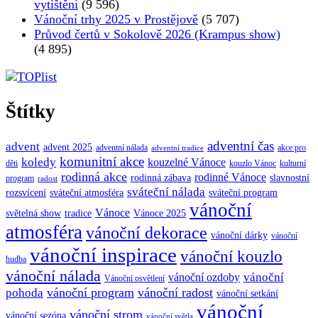
vytištění
(9 596)
Vánoční trhy 2025 v Prostějově
(5 707)
Průvod čertů v Sokolově 2026 (Krampus show)
(4 895)
Štítky
adventní čas
advent
advent 2025
adventní nálada
akce pro
adventní tradice
komunitní akce
koledy
kouzelné Vánoce
děti
kouzlo Vánoc
kulturní
rodinná akce
rodinné Vánoce
rodinná zábava
slavnostní
program
radost
sváteční nálada
sváteční atmosféra
rozsvícení
sváteční program
vánoční
Vánoce
tradice
Vánoce 2025
světelná show
atmosféra
vánoční dekorace
vánoční dárky
vánoční
vánoční inspirace
vánoční kouzlo
hudba
vánoční nálada
vánoční
vánoční ozdoby
Vánoční osvětlení
vánoční program
vánoční radost
pohoda
vánoční setkání
vánoční
vánoční strom
vánoční sezóna
vánoční světla