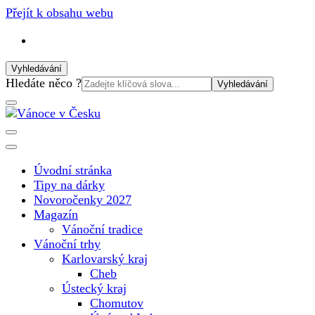
Přejít k obsahu webu
Vyhledávání
Vyhledat:
Hledáte něco ?
Vánoční internetový magazín pro rok 2025. Magazín, tipy,
Vánoce v Česku
vánoční katalog, vánoční trhy a další důležité informace o
nejkrásnějším svátku v roce v České republice
Úvodní stránka
Tipy na dárky
Novoročenky 2027
Magazín
Vánoční tradice
Vánoční trhy
Karlovarský kraj
Cheb
Ústecký kraj
Chomutov