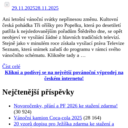
29.11.2025
28.11.2025
Ani letošní vánoční svátky nepřinesou změnu. Kultovní
česká pohádka Tři oříšky pro Popelku, která po desetiletí
patřila k nejsledovanějším pořadům Štědrého dne, se opět
neobjeví ve vysílání žádné z hlavních tradičních televizí.
Stejně jako v minulém roce získala vysílací práva Televize
Seznam, která snímek zařadí do programu v rámci svého
vánočního schématu. Klikněte tady a …
Číst celé
Klikni a podívej se na největší povánoční výprodej na
českém internetu!
Nejčtenější příspěvky
Novoročenky, přání a PF 2026 ke stažení zdarma!
(30 924)
Vánoční kamion Coca-cola 2025
(28 164)
20 vzorů dopisu pro Ježíška zdarma ke stažení a