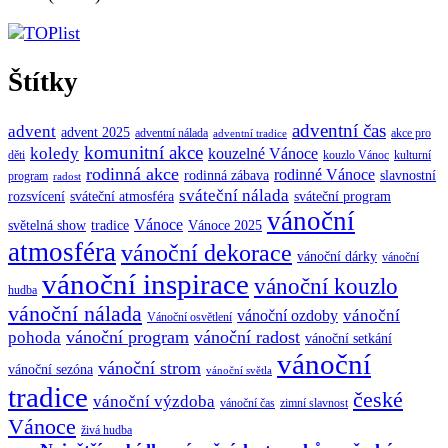
Štítky
adventní čas
advent
advent 2025
adventní nálada
akce pro
adventní tradice
komunitní akce
koledy
kouzelné Vánoce
děti
kouzlo Vánoc
kulturní
rodinná akce
rodinné Vánoce
rodinná zábava
slavnostní
program
radost
sváteční nálada
sváteční atmosféra
rozsvícení
sváteční program
vánoční
Vánoce
tradice
Vánoce 2025
světelná show
atmosféra
vánoční dekorace
vánoční dárky
vánoční
vánoční inspirace
vánoční kouzlo
hudba
vánoční nálada
vánoční
vánoční ozdoby
Vánoční osvětlení
vánoční program
vánoční radost
pohoda
vánoční setkání
vánoční
vánoční strom
vánoční sezóna
vánoční světla
tradice
české
vánoční výzdoba
vánoční čas
zimní slavnost
Vánoce
živá hudba