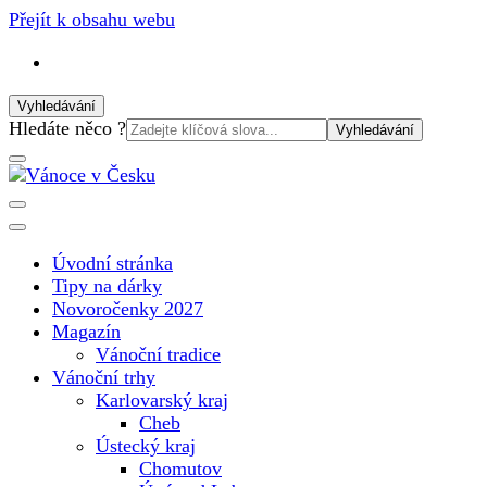
Přejít k obsahu webu
Vyhledávání
Vyhledat:
Hledáte něco ?
Vánoční internetový magazín pro rok 2025. Magazín, tipy,
Vánoce v Česku
vánoční katalog, vánoční trhy a další důležité informace o
nejkrásnějším svátku v roce v České republice
Úvodní stránka
Tipy na dárky
Novoročenky 2027
Magazín
Vánoční tradice
Vánoční trhy
Karlovarský kraj
Cheb
Ústecký kraj
Chomutov