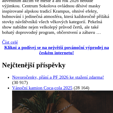
adventním akcím ve městě a ani rok 2026 nebude
výjimkou. Centrum Sokolova ovládnou děsivé masky
inspirované alpskou tradicí Krampus, ohnivé efekty,
bubnování i jedinečná atmosféra, která každoročně přiláká
stovky návštěvníků všech věkových kategorií. Pekelná
show nabídne nejen velkolepý průvod čertů, ale také
bohatý doprovodný program, občerstvení a zábavu …
Číst celé
Klikni a podívej se na největší povánoční výprodej na
českém internetu!
Nejčtenější příspěvky
Novoročenky, přání a PF 2026 ke stažení zdarma!
(30 917)
Vánoční kamion Coca-cola 2025
(28 164)