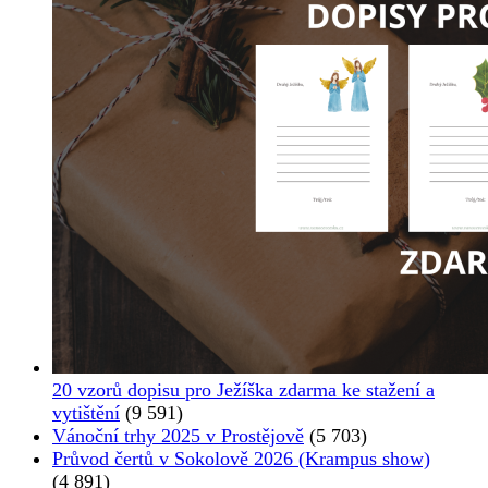
20 vzorů dopisu pro Ježíška zdarma ke stažení a
vytištění
(9 591)
Vánoční trhy 2025 v Prostějově
(5 703)
Průvod čertů v Sokolově 2026 (Krampus show)
(4 891)