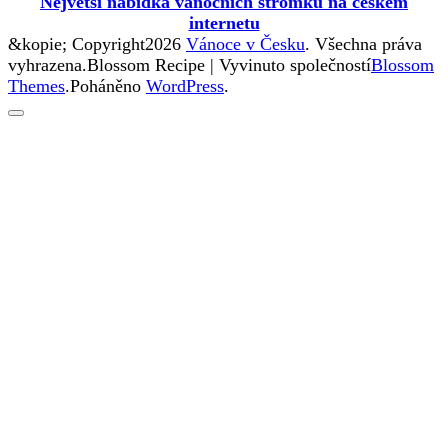
Největší nabídka vánočních stromků na českém
internetu
&kopie; Copyright2026
Vánoce v Česku
. Všechna práva
vyhrazena.
Blossom Recipe | Vyvinuto společností
Blossom
Themes
.Poháněno
WordPress
.