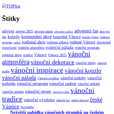
Štítky
adventní čas
advent
advent 2025
adventní nálada
akce pro
adventní tradice
komunitní akce
koledy
kouzelné Vánoce
děti
kouzlo Vánoc
kulturní
rodinná akce
rodinné Vánoce
rodinná zábava
slavnostní
program
radost
sváteční nálada
sváteční atmosféra
rozsvícení
sváteční program
vánoční
Vánoce
tradice
Vánoce 2025
světelná show
atmosféra
vánoční dekorace
vánoční dárky
vánoční
vánoční inspirace
vánoční kouzlo
hudba
vánoční nálada
vánoční
vánoční ozdoby
Vánoční osvětlení
vánoční program
vánoční radost
pohoda
vánoční setkání
vánoční
vánoční strom
vánoční sezóna
vánoční světla
tradice
české
vánoční výzdoba
vánoční čas
zimní slavnost
Vánoce
živá hudba
Největší nabídka vánočních stromků na českém