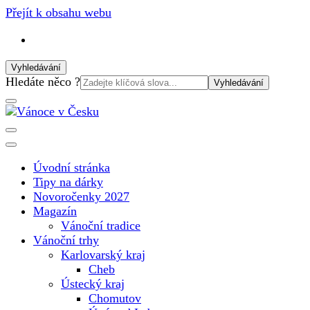
Přejít k obsahu webu
Vyhledávání
Vyhledat:
Hledáte něco ?
Vánoční internetový magazín pro rok 2025. Magazín, tipy,
Vánoce v Česku
vánoční katalog, vánoční trhy a další důležité informace o
nejkrásnějším svátku v roce v České republice
Úvodní stránka
Tipy na dárky
Novoročenky 2027
Magazín
Vánoční tradice
Vánoční trhy
Karlovarský kraj
Cheb
Ústecký kraj
Chomutov