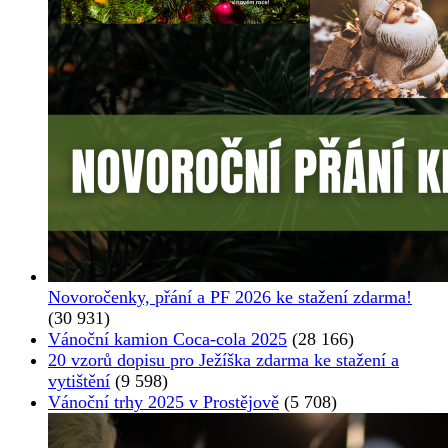
Novoročenky, přání a PF 2026 ke stažení zdarma!
(30 931)
Vánoční kamion Coca-cola 2025
(28 166)
20 vzorů dopisu pro Ježíška zdarma ke stažení a
vytištění
(9 598)
Vánoční trhy 2025 v Prostějově
(5 708)