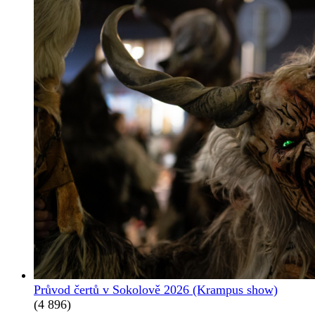
Průvod čertů v Sokolově 2026 (Krampus show)
(4 896)