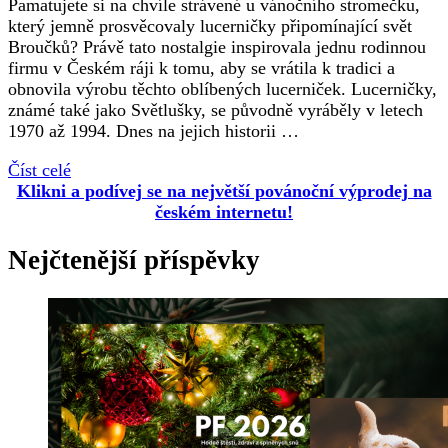
Pamatujete si na chvíle strávené u vánočního stromečku,
který jemně prosvěcovaly lucerničky připomínající svět
Broučků? Právě tato nostalgie inspirovala jednu rodinnou
firmu v Českém ráji k tomu, aby se vrátila k tradici a
obnovila výrobu těchto oblíbených lucerniček. Lucerničky,
známé také jako Světlušky, se původně vyráběly v letech
1970 až 1994. Dnes na jejich historii …
Číst celé
Klikni a podívej se na největší povánoční výprodej na
českém internetu!
Nejčtenější příspěvky