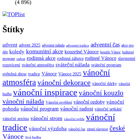
(4 896)
Štítky
adventní čas
advent
advent 2025
adventní nálada
akce pro
adventní tradice
komunitní akce
koledy
kouzelné Vánoce
děti
kouzlo Vánoc
kulturní
rodinná akce
rodinné Vánoce
rodinná zábava
slavnostní
program
radost
sváteční nálada
sváteční atmosféra
rozsvícení
sváteční program
vánoční
Vánoce
tradice
Vánoce 2025
světelná show
atmosféra
vánoční dekorace
vánoční dárky
vánoční
vánoční inspirace
vánoční kouzlo
hudba
vánoční nálada
vánoční
vánoční ozdoby
Vánoční osvětlení
vánoční program
vánoční radost
pohoda
vánoční setkání
vánoční
vánoční strom
vánoční sezóna
vánoční světla
tradice
české
vánoční výzdoba
vánoční čas
zimní slavnost
Vánoce
živá hudba