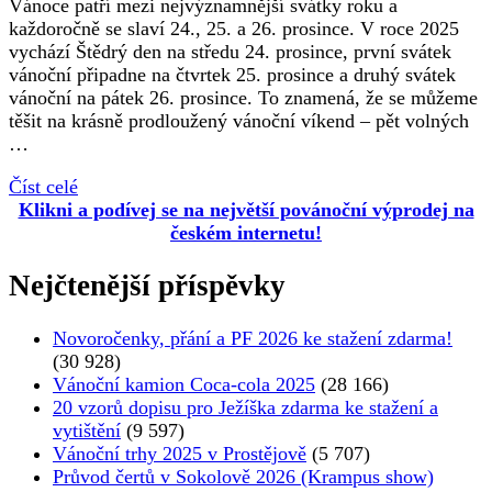
Vánoce patří mezi nejvýznamnější svátky roku a
každoročně se slaví 24., 25. a 26. prosince. V roce 2025
vychází Štědrý den na středu 24. prosince, první svátek
vánoční připadne na čtvrtek 25. prosince a druhý svátek
vánoční na pátek 26. prosince. To znamená, že se můžeme
těšit na krásně prodloužený vánoční víkend – pět volných
…
Číst celé
Klikni a podívej se na největší povánoční výprodej na
českém internetu!
Nejčtenější příspěvky
Novoročenky, přání a PF 2026 ke stažení zdarma!
(30 928)
Vánoční kamion Coca-cola 2025
(28 166)
20 vzorů dopisu pro Ježíška zdarma ke stažení a
vytištění
(9 597)
Vánoční trhy 2025 v Prostějově
(5 707)
Průvod čertů v Sokolově 2026 (Krampus show)