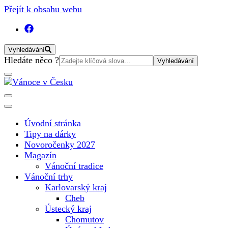
Přejít k obsahu webu
Vyhledávání
Vyhledat:
Hledáte něco ?
Vánoční internetový magazín pro rok 2025. Magazín, tipy,
Vánoce v Česku
vánoční katalog, vánoční trhy a další důležité informace o
nejkrásnějším svátku v roce v České republice
Úvodní stránka
Tipy na dárky
Novoročenky 2027
Magazín
Vánoční tradice
Vánoční trhy
Karlovarský kraj
Cheb
Ústecký kraj
Chomutov