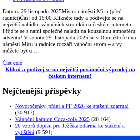
Datum: 29 listopadu 2025Místo: náměstí Míru (před
radnicí)Čas: od 16:00 Klikněte tady a podívejte se na
největší nabídku vánočních stromků na českém internetu
Přijďte se s námi společně naladit na kouzelnou atmosféru
adventu! V sobotu 29. listopadu 2025 se v Domažlicích na
náměstí Míru u radnice rozzáří vánoční strom – a vy
můžete být u …
Číst celé
Klikni a podívej se na největší povánoční výprodej na
českém internetu!
Nejčtenější příspěvky
Novoročenky, přání a PF 2026 ke stažení zdarma!
(30 917)
Vánoční kamion Coca-cola 2025
(28 164)
20 vzorů dopisu pro Ježíška zdarma ke stažení a
vytištění
(9 591)