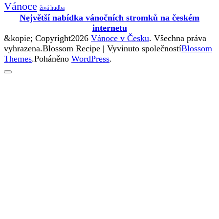
Vánoce
živá hudba
Největší nabídka vánočních stromků na českém
internetu
&kopie; Copyright2026
Vánoce v Česku
. Všechna práva
vyhrazena.
Blossom Recipe | Vyvinuto společností
Blossom
Themes
.Poháněno
WordPress
.