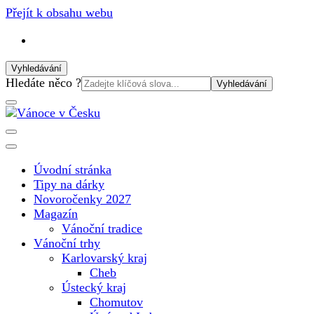
Přejít k obsahu webu
Vyhledávání
Vyhledat:
Hledáte něco ?
Vánoční internetový magazín pro rok 2025. Magazín, tipy,
Vánoce v Česku
vánoční katalog, vánoční trhy a další důležité informace o
nejkrásnějším svátku v roce v České republice
Úvodní stránka
Tipy na dárky
Novoročenky 2027
Magazín
Vánoční tradice
Vánoční trhy
Karlovarský kraj
Cheb
Ústecký kraj
Chomutov