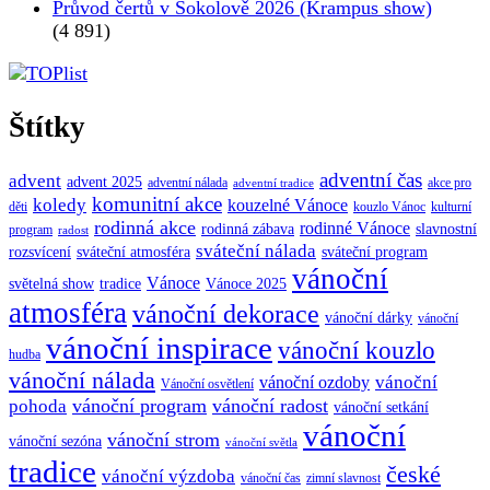
Průvod čertů v Sokolově 2026 (Krampus show)
(4 891)
Štítky
adventní čas
advent
advent 2025
adventní nálada
akce pro
adventní tradice
komunitní akce
koledy
kouzelné Vánoce
děti
kouzlo Vánoc
kulturní
rodinná akce
rodinné Vánoce
rodinná zábava
slavnostní
program
radost
sváteční nálada
sváteční atmosféra
rozsvícení
sváteční program
vánoční
Vánoce
tradice
Vánoce 2025
světelná show
atmosféra
vánoční dekorace
vánoční dárky
vánoční
vánoční inspirace
vánoční kouzlo
hudba
vánoční nálada
vánoční
vánoční ozdoby
Vánoční osvětlení
vánoční program
vánoční radost
pohoda
vánoční setkání
vánoční
vánoční strom
vánoční sezóna
vánoční světla
tradice
české
vánoční výzdoba
vánoční čas
zimní slavnost