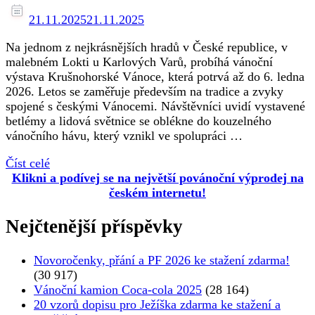
21.11.2025
21.11.2025
Na jednom z nejkrásnějších hradů v České republice, v
malebném Lokti u Karlových Varů, probíhá vánoční
výstava Krušnohorské Vánoce, která potrvá až do 6. ledna
2026. Letos se zaměřuje především na tradice a zvyky
spojené s českými Vánocemi. Návštěvníci uvidí vystavené
betlémy a lidová světnice se oblékne do kouzelného
vánočního hávu, který vznikl ve spolupráci …
Číst celé
Klikni a podívej se na největší povánoční výprodej na
českém internetu!
Nejčtenější příspěvky
Novoročenky, přání a PF 2026 ke stažení zdarma!
(30 917)
Vánoční kamion Coca-cola 2025
(28 164)
20 vzorů dopisu pro Ježíška zdarma ke stažení a