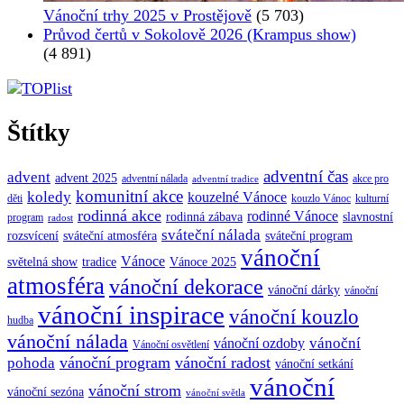
Vánoční trhy 2025 v Prostějově
(5 703)
Průvod čertů v Sokolově 2026 (Krampus show)
(4 891)
Štítky
adventní čas
advent
advent 2025
adventní nálada
akce pro
adventní tradice
komunitní akce
koledy
kouzelné Vánoce
děti
kouzlo Vánoc
kulturní
rodinná akce
rodinné Vánoce
rodinná zábava
slavnostní
program
radost
sváteční nálada
sváteční atmosféra
rozsvícení
sváteční program
vánoční
Vánoce
tradice
Vánoce 2025
světelná show
atmosféra
vánoční dekorace
vánoční dárky
vánoční
vánoční inspirace
vánoční kouzlo
hudba
vánoční nálada
vánoční
vánoční ozdoby
Vánoční osvětlení
vánoční program
vánoční radost
pohoda
vánoční setkání
vánoční
vánoční strom
vánoční sezóna
vánoční světla