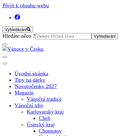
Přejít k obsahu webu
Vyhledávání
Vyhledat:
Hledáte něco ?
Vánoční internetový magazín pro rok 2025. Magazín, tipy,
Vánoce v Česku
vánoční katalog, vánoční trhy a další důležité informace o
nejkrásnějším svátku v roce v České republice
Úvodní stránka
Tipy na dárky
Novoročenky 2027
Magazín
Vánoční tradice
Vánoční trhy
Karlovarský kraj
Cheb
Ústecký kraj
Chomutov