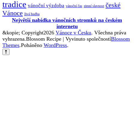
tradice
české
vánoční výzdoba
vánoční čas
zimní slavnost
Vánoce
živá hudba
Největší nabídka vánočních stromků na českém
internetu
&kopie; Copyright2026
Vánoce v Česku
. Všechna práva
vyhrazena.
Blossom Recipe | Vyvinuto společností
Blossom
Themes
.Poháněno
WordPress
.