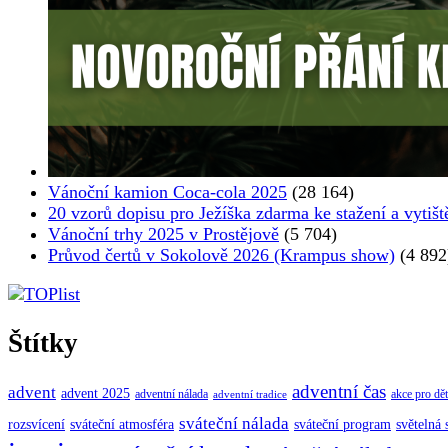
Vánoční kamion Coca-cola 2025
(28 164)
20 vzorů dopisu pro Ježíška zdarma ke stažení a vytišt
Vánoční trhy 2025 v Prostějově
(5 704)
Průvod čertů v Sokolově 2026 (Krampus show)
(4 892
Štítky
adventní čas
advent
advent 2025
adventní nálada
akce pro dět
adventní tradice
sváteční nálada
sváteční atmosféra
rozsvícení
sváteční program
světelná