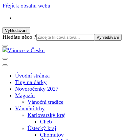
Přejít k obsahu webu
Vyhledávání
Vyhledat:
Hledáte něco ?
Vánoční internetový magazín pro rok 2025. Magazín, tipy, vá
Vánoce v Česku
Úvodní stránka
Tipy na dárky
Novoročenky 2027
Magazín
Vánoční tradice
Vánoční trhy
Karlovarský kraj
Cheb
Ústecký kraj
Chomutov