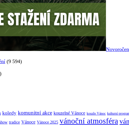
Novoročenk
ění
(9 594)
)
komunitní akce
koledy
kouzelné Vánoce
i
kouzlo Vánoc
kulturní progra
vánoční atmosféra
ván
Vánoce
tradice
Vánoce 2025
 show