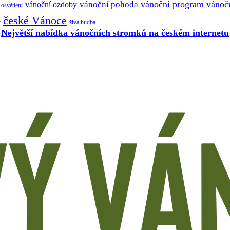
vánoční program
vánočn
vánoční pohoda
vánoční ozdoby
osvětlení
české Vánoce
t
živá hudba
Největší nabídka vánočních stromků na českém internetu