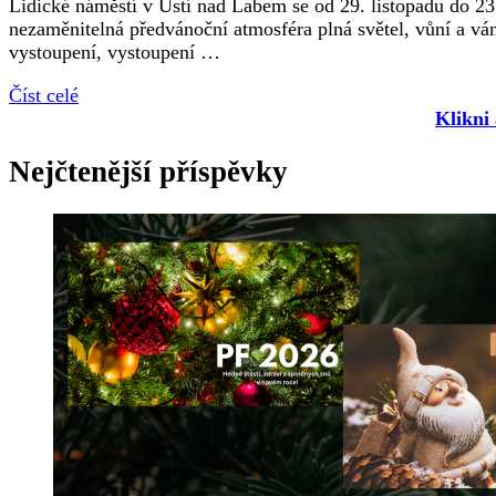
Lidické náměstí v Ústí nad Labem se od 29. listopadu do 23
nezaměnitelná předvánoční atmosféra plná světel, vůní a vá
vystoupení, vystoupení …
Číst celé
Klikni
Nejčtenější příspěvky