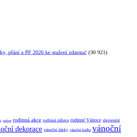
y, přání a PF 2026 ke stažení zdarma!
(30 921)
rodinná akce
rodinné Vánoce
rodinná zábava
slavnostní
m
radost
vánoční
oční dekorace
vánoční dárky
vánoční hudba