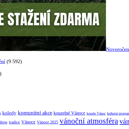
Novoročenk
ění
(9 592)
)
komunitní akce
koledy
kouzelné Vánoce
i
kouzlo Vánoc
kulturní progra
vánoční atmosféra
ván
Vánoce
tradice
Vánoce 2025
 show