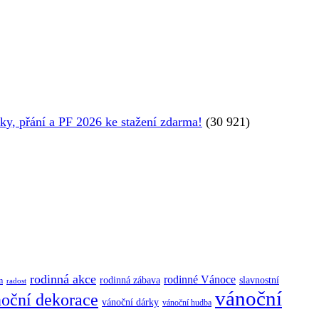
y, přání a PF 2026 ke stažení zdarma!
(30 921)
rodinná akce
rodinné Vánoce
rodinná zábava
slavnostní
m
radost
vánoční
oční dekorace
vánoční dárky
vánoční hudba