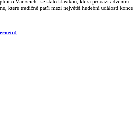
nit o Vánocích“ se stalo klasikou, která provází adventní
, které tradičně patří mezi největší hudební události konce
ernetu!