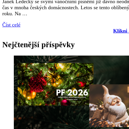
Janek Ledecký se svými vánočními písněmi již dávno neodmys
čas v mnoha českých domácnostech. Letos se tento oblíbený 
roku. Na …
Číst celé
Klikni
Nejčtenější příspěvky