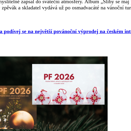
litelně zapsal do sváteční atmosféry. Album „Sliby se maj pl
zpěvák a skladatel vydává už po osmadvacáté na vánoční turné
 a podívej se na největší povánoční výprodej na českém int