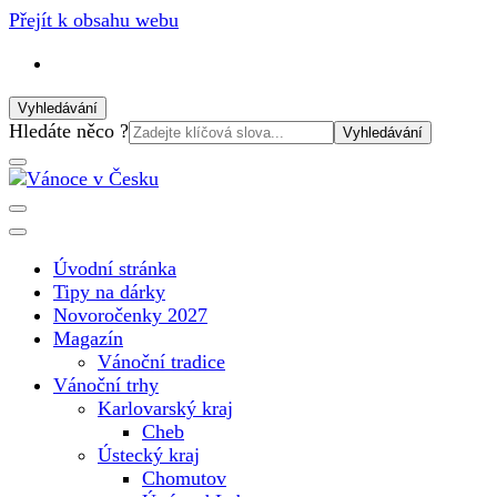
Přejít k obsahu webu
Vyhledávání
Vyhledat:
Hledáte něco ?
Vánoční internetový magazín pro rok 2025. Magazín, tipy, vá
Vánoce v Česku
Úvodní stránka
Tipy na dárky
Novoročenky 2027
Magazín
Vánoční tradice
Vánoční trhy
Karlovarský kraj
Cheb
Ústecký kraj
Chomutov