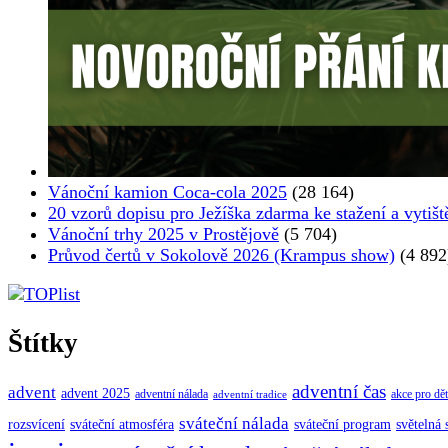
Vánoční kamion Coca-cola 2025
(28 164)
20 vzorů dopisu pro Ježíška zdarma ke stažení a vytišt
Vánoční trhy 2025 v Prostějově
(5 704)
Průvod čertů v Sokolově 2026 (Krampus show)
(4 892
Štítky
adventní čas
advent
advent 2025
adventní nálada
akce pro dět
adventní tradice
sváteční nálada
sváteční atmosféra
rozsvícení
sváteční program
světelná