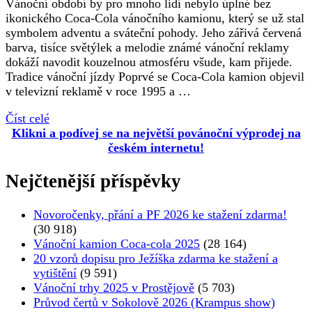
Vánoční období by pro mnoho lidí nebylo úplné bez
ikonického Coca-Cola vánočního kamionu, který se už stal
symbolem adventu a sváteční pohody. Jeho zářivá červená
barva, tisíce světýlek a melodie známé vánoční reklamy
dokáží navodit kouzelnou atmosféru všude, kam přijede.
Tradice vánoční jízdy Poprvé se Coca-Cola kamion objevil
v televizní reklamě v roce 1995 a …
Číst celé
Klikni a podívej se na největší povánoční výprodej na
českém internetu!
Nejčtenější příspěvky
Novoročenky, přání a PF 2026 ke stažení zdarma!
(30 918)
Vánoční kamion Coca-cola 2025
(28 164)
20 vzorů dopisu pro Ježíška zdarma ke stažení a
vytištění
(9 591)
Vánoční trhy 2025 v Prostějově
(5 703)
Průvod čertů v Sokolově 2026 (Krampus show)