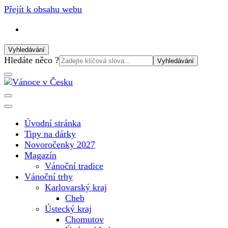
Přejít k obsahu webu
Vyhledávání
Vyhledat:
Hledáte něco ?
Vánoční internetový magazín pro rok 2025. Magazín, tipy,
Vánoce v Česku
vánoční katalog, vánoční trhy a další důležité informace o
nejkrásnějším svátku v roce v České republice
Úvodní stránka
Tipy na dárky
Novoročenky 2027
Magazín
Vánoční tradice
Vánoční trhy
Karlovarský kraj
Cheb
Ústecký kraj
Chomutov