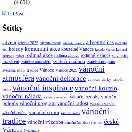
(4 891)
Štítky
adventní čas
advent
advent 2025
adventní nálada
akce pro
adventní tradice
komunitní akce
koledy
kouzelné Vánoce
děti
kouzlo Vánoc
kulturní
rodinná akce
rodinné Vánoce
rodinná zábava
slavnostní
program
radost
sváteční nálada
sváteční atmosféra
rozsvícení
sváteční program
vánoční
Vánoce
tradice
Vánoce 2025
světelná show
atmosféra
vánoční dekorace
vánoční dárky
vánoční
vánoční inspirace
vánoční kouzlo
hudba
vánoční nálada
vánoční
vánoční ozdoby
Vánoční osvětlení
vánoční program
vánoční radost
pohoda
vánoční setkání
vánoční
vánoční strom
vánoční sezóna
vánoční světla
tradice
české
vánoční výzdoba
vánoční čas
zimní slavnost
Vánoce
živá hudba