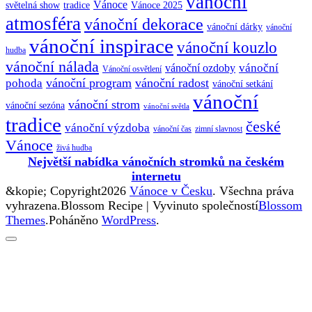
vánoční
Vánoce
tradice
Vánoce 2025
světelná show
atmosféra
vánoční dekorace
vánoční dárky
vánoční
vánoční inspirace
vánoční kouzlo
hudba
vánoční nálada
vánoční
vánoční ozdoby
Vánoční osvětlení
vánoční program
vánoční radost
pohoda
vánoční setkání
vánoční
vánoční strom
vánoční sezóna
vánoční světla
tradice
české
vánoční výzdoba
vánoční čas
zimní slavnost
Vánoce
živá hudba
Největší nabídka vánočních stromků na českém
internetu
&kopie; Copyright2026
Vánoce v Česku
. Všechna práva
vyhrazena.
Blossom Recipe | Vyvinuto společností
Blossom
Themes
.Poháněno
WordPress
.