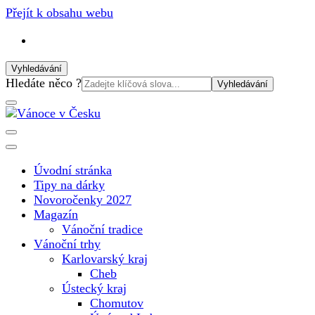
Přejít k obsahu webu
Vyhledávání
Vyhledat:
Hledáte něco ?
Vánoční internetový magazín pro rok 2025. Magazín, tipy,
Vánoce v Česku
vánoční katalog, vánoční trhy a další důležité informace o
nejkrásnějším svátku v roce v České republice
Úvodní stránka
Tipy na dárky
Novoročenky 2027
Magazín
Vánoční tradice
Vánoční trhy
Karlovarský kraj
Cheb
Ústecký kraj
Chomutov