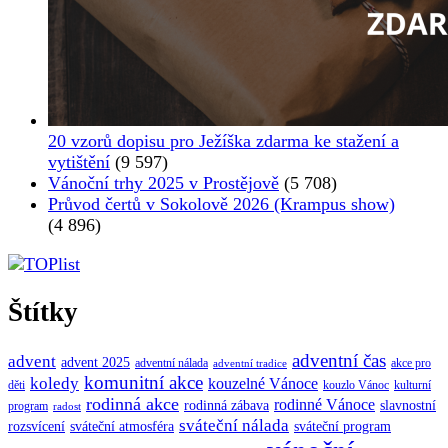
20 vzorů dopisu pro Ježíška zdarma ke stažení a
vytištění
(9 597)
Vánoční trhy 2025 v Prostějově
(5 708)
Průvod čertů v Sokolově 2026 (Krampus show)
(4 896)
Štítky
adventní čas
advent
advent 2025
adventní nálada
akce pro
adventní tradice
komunitní akce
koledy
kouzelné Vánoce
děti
kouzlo Vánoc
kulturní
rodinná akce
rodinné Vánoce
rodinná zábava
slavnostní
program
radost
sváteční nálada
sváteční atmosféra
rozsvícení
sváteční program