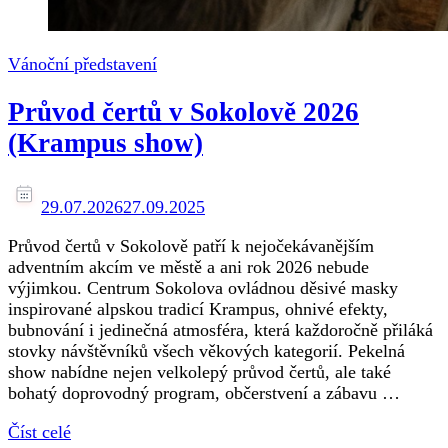
Vánoční představení
Průvod čertů v Sokolově 2026
(Krampus show)
29.07.2026
27.09.2025
Průvod čertů v Sokolově patří k nejočekávanějším
adventním akcím ve městě a ani rok 2026 nebude
výjimkou. Centrum Sokolova ovládnou děsivé masky
inspirované alpskou tradicí Krampus, ohnivé efekty,
bubnování i jedinečná atmosféra, která každoročně přiláká
stovky návštěvníků všech věkových kategorií. Pekelná
show nabídne nejen velkolepý průvod čertů, ale také
bohatý doprovodný program, občerstvení a zábavu …
Číst celé