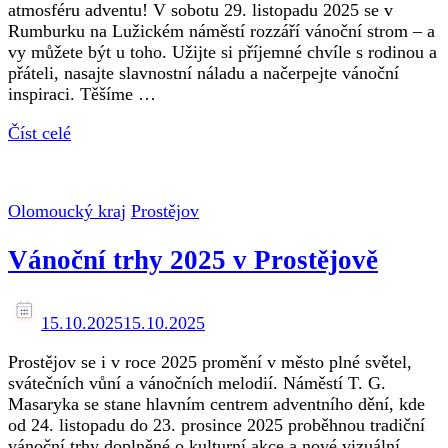
atmosféru adventu! V sobotu 29. listopadu 2025 se v
Rumburku na Lužickém náměstí rozzáří vánoční strom – a
vy můžete být u toho. Užijte si příjemné chvíle s rodinou a
přáteli, nasajte slavnostní náladu a načerpejte vánoční
inspiraci. Těšíme …
Číst celé
Olomoucký kraj
Prostějov
Vánoční trhy 2025 v Prostějově
15.10.2025
15.10.2025
Prostějov se i v roce 2025 promění v město plné světel,
svátečních vůní a vánočních melodií. Náměstí T. G.
Masaryka se stane hlavním centrem adventního dění, kde
od 24. listopadu do 23. prosince 2025 proběhnou tradiční
vánoční trhy doplněné o kulturní akce a nové vizuální