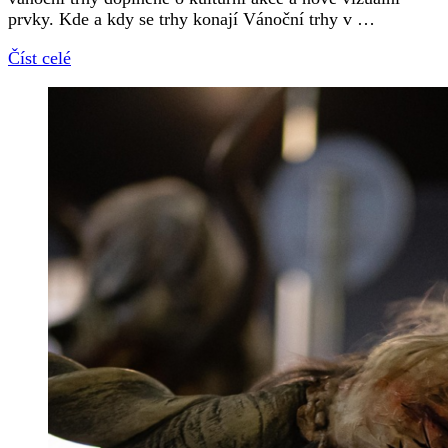
prvky. Kde a kdy se trhy konají Vánoční trhy v …
Číst celé