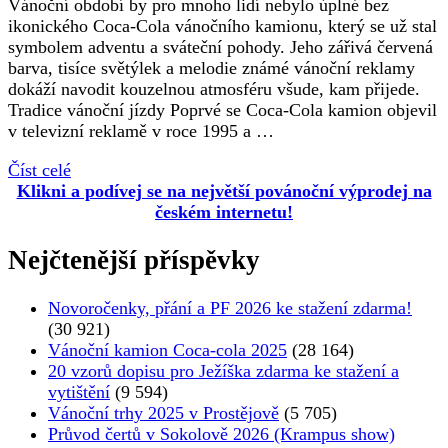
Vánoční období by pro mnoho lidí nebylo úplné bez
ikonického Coca-Cola vánočního kamionu, který se už stal
symbolem adventu a sváteční pohody. Jeho zářivá červená
barva, tisíce světýlek a melodie známé vánoční reklamy
dokáží navodit kouzelnou atmosféru všude, kam přijede.
Tradice vánoční jízdy Poprvé se Coca-Cola kamion objevil
v televizní reklamě v roce 1995 a …
Číst celé
Klikni a podívej se na největší povánoční výprodej na
českém internetu!
Nejčtenější příspěvky
Novoročenky, přání a PF 2026 ke stažení zdarma!
(30 921)
Vánoční kamion Coca-cola 2025
(28 164)
20 vzorů dopisu pro Ježíška zdarma ke stažení a
vytištění
(9 594)
Vánoční trhy 2025 v Prostějově
(5 705)
Průvod čertů v Sokolově 2026 (Krampus show)