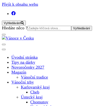
Přejít k obsahu webu
Vyhledávání
Vyhledat:
Hledáte něco ?
Vánoční internetový magazín pro rok 2025. Magazín, tipy,
Vánoce v Česku
vánoční katalog, vánoční trhy a další důležité informace o
nejkrásnějším svátku v roce v České republice
Úvodní stránka
Tipy na dárky
Novoročenky 2027
Magazín
Vánoční tradice
Vánoční trhy
Karlovarský kraj
Cheb
Ústecký kraj
Chomutov