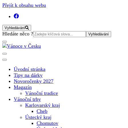
Přejít k obsahu webu
Vyhledávání
Vyhledat:
Hledáte něco ?
Vánoční internetový magazín pro rok 2025. Magazín, tipy,
Vánoce v Česku
vánoční katalog, vánoční trhy a další důležité informace o
nejkrásnějším svátku v roce v České republice
Úvodní stránka
Tipy na dárky
Novoročenky 2027
Magazín
Vánoční tradice
Vánoční trhy
Karlovarský kraj
Cheb
Ústecký kraj
Chomutov