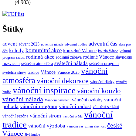
(4 903)
Štítky
adventní čas
advent
advent 2025
adventní nálada
akce pro
adventní tradice
komunitní akce
koledy
kouzelné Vánoce
děti
kouzlo Vánoc
kulturní
rodinná akce
rodinné Vánoce
rodinná zábava
slavnostní
program
radost
sváteční nálada
sváteční atmosféra
rozsvícení
sváteční program
vánoční
Vánoce
tradice
Vánoce 2025
světelná show
atmosféra
vánoční dekorace
vánoční dárky
vánoční
vánoční inspirace
vánoční kouzlo
hudba
vánoční nálada
vánoční
vánoční ozdoby
Vánoční osvětlení
vánoční program
vánoční radost
pohoda
vánoční setkání
vánoční
vánoční strom
vánoční sezóna
vánoční světla
tradice
české
vánoční výzdoba
vánoční čas
zimní slavnost
Vánoce
živá hudba