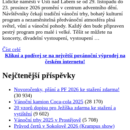
Lidické náměstí v Ústí nad Labem se od 29. listopadu do
23. prosince 2026 promění v centrum adventního dění.
Návštěvníky čekají tradiční vánoční trhy, bohatý kulturní
program a nezaměnitelná předvánoční atmosféra plná
světel, vůní a vánoční pohody. Každý den bude připraven
pestrý program pro malé i velké. Těšit se můžete na
koncerty, divadelní vystoupení, vystoupení …
Číst celé
Klikni a podívej se na největší povánoční výprodej na
českém internetu!
Nejčtenější příspěvky
Novoročenky, přání a PF 2026 ke stažení zdarma!
(30 934)
Vánoční kamion Coca-cola 2025
(28 170)
20 vzorů dopisu pro Ježíška zdarma ke stažení a
vytištění
(9 602)
Vánoční trhy 2025 v Prostějově
(5 708)
Průvod čertů v Sokolově 2026 (Krampus show)