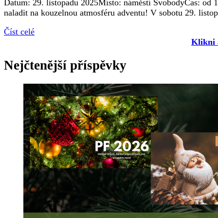
Datum: 29. listopadu 2025Místo: náměstí SvobodyČas: od 16:
naladit na kouzelnou atmosféru adventu! V sobotu 29. list
Číst celé
Klikni
Nejčtenější příspěvky