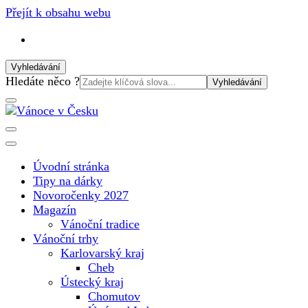
Přejít k obsahu webu
Vyhledávání
Vyhledat:
Hledáte něco ?
Vánoční internetový magazín pro rok 2025. Magazín, tipy, vá
Vánoce v Česku
Úvodní stránka
Tipy na dárky
Novoročenky 2027
Magazín
Vánoční tradice
Vánoční trhy
Karlovarský kraj
Cheb
Ústecký kraj
Chomutov