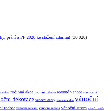
y, přání a PF 2026 ke stažení zdarma!
(30 928)
rodinná akce
rodinné Vánoce
rodinná zábava
slavnostní
m
radost
vánoční
oční dekorace
vánoční dárky
vánoční hudba
í radost
vánoční strom
vánoční sezóna
vánoční setkání
vánoční světla