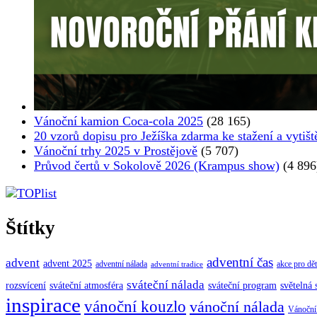
Vánoční kamion Coca-cola 2025
(28 165)
20 vzorů dopisu pro Ježíška zdarma ke stažení a vytišt
Vánoční trhy 2025 v Prostějově
(5 707)
Průvod čertů v Sokolově 2026 (Krampus show)
(4 896
Štítky
adventní čas
advent
advent 2025
adventní nálada
akce pro dět
adventní tradice
sváteční nálada
sváteční atmosféra
rozsvícení
sváteční program
světelná
inspirace
vánoční kouzlo
vánoční nálada
Vánoční 