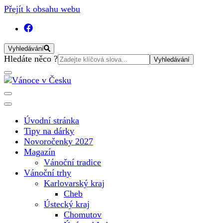
Přejít k obsahu webu
Vyhledávání
Vyhledat:
Hledáte něco ?
Vánoční internetový magazín pro rok 2025. Magazín, tipy,
Vánoce v Česku
vánoční katalog, vánoční trhy a další důležité informace o
nejkrásnějším svátku v roce v České republice
Úvodní stránka
Tipy na dárky
Novoročenky 2027
Magazín
Vánoční tradice
Vánoční trhy
Karlovarský kraj
Cheb
Ústecký kraj
Chomutov