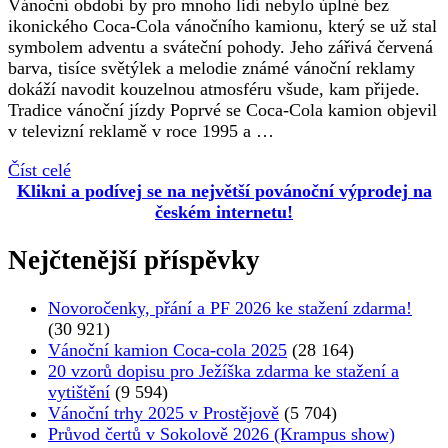
Vánoční období by pro mnoho lidí nebylo úplné bez
ikonického Coca-Cola vánočního kamionu, který se už stal
symbolem adventu a sváteční pohody. Jeho zářivá červená
barva, tisíce světýlek a melodie známé vánoční reklamy
dokáží navodit kouzelnou atmosféru všude, kam přijede.
Tradice vánoční jízdy Poprvé se Coca-Cola kamion objevil
v televizní reklamě v roce 1995 a …
Číst celé
Klikni a podívej se na největší povánoční výprodej na
českém internetu!
Nejčtenější příspěvky
Novoročenky, přání a PF 2026 ke stažení zdarma!
(30 921)
Vánoční kamion Coca-cola 2025
(28 164)
20 vzorů dopisu pro Ježíška zdarma ke stažení a
vytištění
(9 594)
Vánoční trhy 2025 v Prostějově
(5 704)
Průvod čertů v Sokolově 2026 (Krampus show)