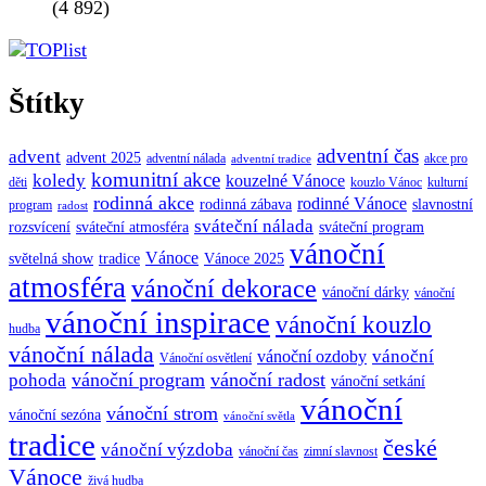
(4 892)
Štítky
adventní čas
advent
advent 2025
adventní nálada
akce pro
adventní tradice
komunitní akce
koledy
kouzelné Vánoce
děti
kouzlo Vánoc
kulturní
rodinná akce
rodinné Vánoce
rodinná zábava
slavnostní
program
radost
sváteční nálada
sváteční atmosféra
rozsvícení
sváteční program
vánoční
Vánoce
tradice
Vánoce 2025
světelná show
atmosféra
vánoční dekorace
vánoční dárky
vánoční
vánoční inspirace
vánoční kouzlo
hudba
vánoční nálada
vánoční
vánoční ozdoby
Vánoční osvětlení
vánoční program
vánoční radost
pohoda
vánoční setkání
vánoční
vánoční strom
vánoční sezóna
vánoční světla
tradice
české
vánoční výzdoba
vánoční čas
zimní slavnost
Vánoce
živá hudba