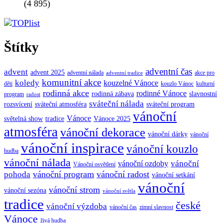
(4 895)
Štítky
adventní čas
advent
advent 2025
adventní nálada
akce pro
adventní tradice
komunitní akce
koledy
kouzelné Vánoce
děti
kouzlo Vánoc
kulturní
rodinná akce
rodinné Vánoce
rodinná zábava
slavnostní
program
radost
sváteční nálada
sváteční atmosféra
rozsvícení
sváteční program
vánoční
Vánoce
tradice
Vánoce 2025
světelná show
atmosféra
vánoční dekorace
vánoční dárky
vánoční
vánoční inspirace
vánoční kouzlo
hudba
vánoční nálada
vánoční
vánoční ozdoby
Vánoční osvětlení
vánoční program
vánoční radost
pohoda
vánoční setkání
vánoční
vánoční strom
vánoční sezóna
vánoční světla
tradice
české
vánoční výzdoba
vánoční čas
zimní slavnost
Vánoce
živá hudba