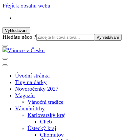
Přejít k obsahu webu
Vyhledávání
Vyhledat:
Hledáte něco ?
Vánoční internetový magazín pro rok 2025. Magazín, tipy,
Vánoce v Česku
vánoční katalog, vánoční trhy a další důležité informace o
nejkrásnějším svátku v roce v České republice
Úvodní stránka
Tipy na dárky
Novoročenky 2027
Magazín
Vánoční tradice
Vánoční trhy
Karlovarský kraj
Cheb
Ústecký kraj
Chomutov