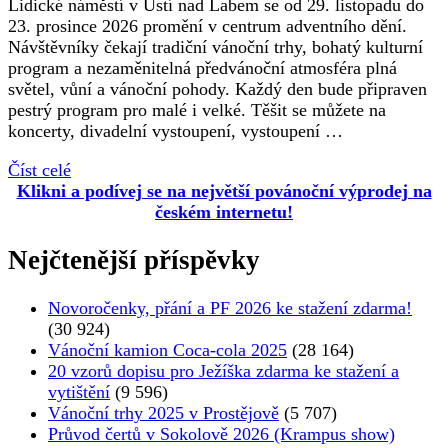
Lidické náměstí v Ústí nad Labem se od 29. listopadu do
23. prosince 2026 promění v centrum adventního dění.
Návštěvníky čekají tradiční vánoční trhy, bohatý kulturní
program a nezaměnitelná předvánoční atmosféra plná
světel, vůní a vánoční pohody. Každý den bude připraven
pestrý program pro malé i velké. Těšit se můžete na
koncerty, divadelní vystoupení, vystoupení …
Číst celé
Klikni a podívej se na největší povánoční výprodej na
českém internetu!
Nejčtenější příspěvky
Novoročenky, přání a PF 2026 ke stažení zdarma!
(30 924)
Vánoční kamion Coca-cola 2025
(28 164)
20 vzorů dopisu pro Ježíška zdarma ke stažení a
vytištění
(9 596)
Vánoční trhy 2025 v Prostějově
(5 707)
Průvod čertů v Sokolově 2026 (Krampus show)