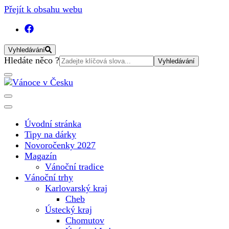
Přejít k obsahu webu
Vyhledávání
Vyhledat:
Hledáte něco ?
Vánoční internetový magazín pro rok 2025. Magazín, tipy,
Vánoce v Česku
vánoční katalog, vánoční trhy a další důležité informace o
nejkrásnějším svátku v roce v České republice
Úvodní stránka
Tipy na dárky
Novoročenky 2027
Magazín
Vánoční tradice
Vánoční trhy
Karlovarský kraj
Cheb
Ústecký kraj
Chomutov