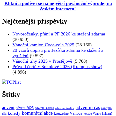
Klikni a podívej se na největší povánoční výprodej na
českém internetu!
Nejčtenější příspěvky
Novoročenky, přání a PF 2026 ke stažení zdarma!
(30 930)
Vánoční kamion Coca-cola 2025
(28 166)
20 vzorů dopisu pro Ježíška zdarma ke stažení a
vytištění
(9 597)
Vánoční trhy 2025 v Prostějově
(5 708)
Průvod čertů v Sokolově 2026 (Krampus show)
(4 896)
Štítky
adventní čas
advent
advent 2025
adventní nálada
akce pro
adventní tradice
komunitní akce
koledy
kouzelné Vánoce
děti
kouzlo Vánoc
kulturní