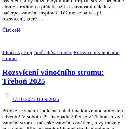
osvětlení, a vy můžete být u toho. Přijďte strávit příjemné
chvíle s rodinou a přáteli, užít si slavnostní náladu a
načerpat vánoční inspiraci. Těšíme se na vás při
rozsvícení, které …
Číst celé
Jihočeský kraj
Jindřichův Hradec
Rozsvicení vánočního
stromu
Rozsvícení vánočního stromu:
Třeboň 2025
17.10.2025
01.09.2025
Přijďte se s námi společně naladit na kouzelnou atmosféru
adventu! V sobotu 29. listopadu 2025 se v Třeboni rozzáří
vánoční strom a městské vánoční osvětlení, a vy můžete
být u toho. Přijďte strávit příjemné chvíle s rodinou a