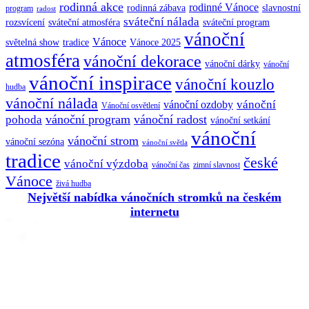
rodinná akce
rodinné Vánoce
rodinná zábava
slavnostní
program
radost
sváteční nálada
sváteční atmosféra
rozsvícení
sváteční program
vánoční
Vánoce
tradice
Vánoce 2025
světelná show
atmosféra
vánoční dekorace
vánoční dárky
vánoční
vánoční inspirace
vánoční kouzlo
hudba
vánoční nálada
vánoční
vánoční ozdoby
Vánoční osvětlení
vánoční program
vánoční radost
pohoda
vánoční setkání
vánoční
vánoční strom
vánoční sezóna
vánoční světla
tradice
české
vánoční výzdoba
vánoční čas
zimní slavnost
Vánoce
živá hudba
Největší nabídka vánočních stromků na českém
internetu