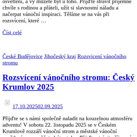
osvětlení, a vy můžete být u toho. Přijďte strávit příjemné
chvíle s rodinou a přáteli, užít si slavnostní náladu a
načerpat vánoční inspiraci. Těšíme se na vás při
rozsvícení, které …
Číst celé
České Budějovice
Jihočeský kraj
Rozsvicení vánočního
stromu
Rozsvícení vánočního stromu: Český
Krumlov 2025
17.10.2025
02.09.2025
Přijďte se s námi společně naladit na kouzelnou atmosféru
adventu! V sobotu 22. listopadu 2025 se v Českém
Krumlově rozzáří vánoční strom a městské vánoční