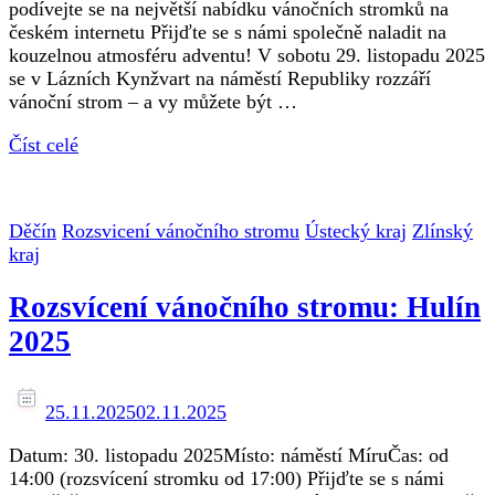
podívejte se na největší nabídku vánočních stromků na
českém internetu Přijďte se s námi společně naladit na
kouzelnou atmosféru adventu! V sobotu 29. listopadu 2025
se v Lázních Kynžvart na náměstí Republiky rozzáří
vánoční strom – a vy můžete být …
Číst celé
Děčín
Rozsvicení vánočního stromu
Ústecký kraj
Zlínský
kraj
Rozsvícení vánočního stromu: Hulín
2025
25.11.2025
02.11.2025
Datum: 30. listopadu 2025Místo: náměstí MíruČas: od
14:00 (rozsvícení stromku od 17:00) Přijďte se s námi