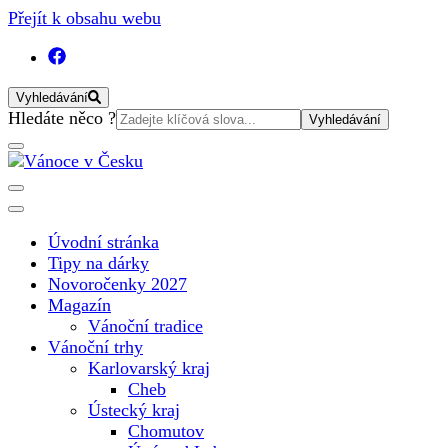
Přejít k obsahu webu
Vyhledávání
Vyhledat:
Hledáte něco ?
Vánoční internetový magazín pro rok 2025. Magazín, tipy,
Vánoce v Česku
vánoční katalog, vánoční trhy a další důležité informace o
nejkrásnějším svátku v roce v České republice
Úvodní stránka
Tipy na dárky
Novoročenky 2027
Magazín
Vánoční tradice
Vánoční trhy
Karlovarský kraj
Cheb
Ústecký kraj
Chomutov