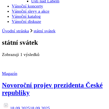
Ústí nad Labem
Vánoční koncerty
Vánoční slevy a akce
Vánoční katalog
Vánoční diskuze
Úvodní stránka
státní svátek
státní svátek
Zobrazuji
1 výsledků
Magazín
Novoroční projev prezidenta České
republiky
18.09.2025
18.09.2025