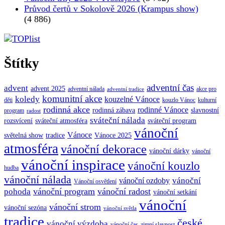
Průvod čertů v Sokolově 2026 (Krampus show)
(4 886)
Štítky
adventní čas
advent
advent 2025
adventní nálada
akce pro
adventní tradice
komunitní akce
koledy
kouzelné Vánoce
děti
kouzlo Vánoc
kulturní
rodinná akce
rodinné Vánoce
rodinná zábava
slavnostní
program
radost
sváteční nálada
sváteční atmosféra
rozsvícení
sváteční program
vánoční
Vánoce
tradice
Vánoce 2025
světelná show
atmosféra
vánoční dekorace
vánoční dárky
vánoční
vánoční inspirace
vánoční kouzlo
hudba
vánoční nálada
vánoční
vánoční ozdoby
Vánoční osvětlení
vánoční program
vánoční radost
pohoda
vánoční setkání
vánoční
vánoční strom
vánoční sezóna
vánoční světla
tradice
české
vánoční výzdoba
vánoční čas
zimní slavnost