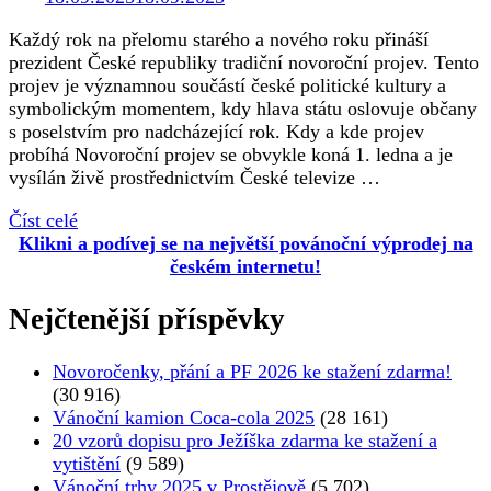
Každý rok na přelomu starého a nového roku přináší
prezident České republiky tradiční novoroční projev. Tento
projev je významnou součástí české politické kultury a
symbolickým momentem, kdy hlava státu oslovuje občany
s poselstvím pro nadcházející rok. Kdy a kde projev
probíhá Novoroční projev se obvykle koná 1. ledna a je
vysílán živě prostřednictvím České televize …
Číst celé
Klikni a podívej se na největší povánoční výprodej na
českém internetu!
Nejčtenější příspěvky
Novoročenky, přání a PF 2026 ke stažení zdarma!
(30 916)
Vánoční kamion Coca-cola 2025
(28 161)
20 vzorů dopisu pro Ježíška zdarma ke stažení a
vytištění
(9 589)
Vánoční trhy 2025 v Prostějově
(5 702)