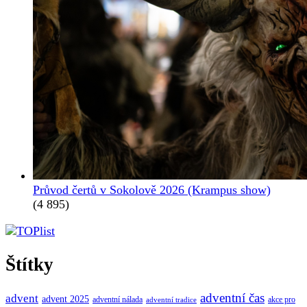
Průvod čertů v Sokolově 2026 (Krampus show)
(4 895)
Štítky
adventní čas
advent
advent 2025
adventní nálada
akce pro
adventní tradice