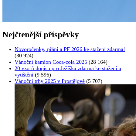
Nejčtenější příspěvky
Novoročenky, přání a PF 2026 ke stažení zdarma!
(30 924)
Vánoční kamion Coca-cola 2025
(28 164)
20 vzorů dopisu pro Ježíška zdarma ke stažení a
vytištění
(9 596)
Vánoční trhy 2025 v Prostějově
(5 707)