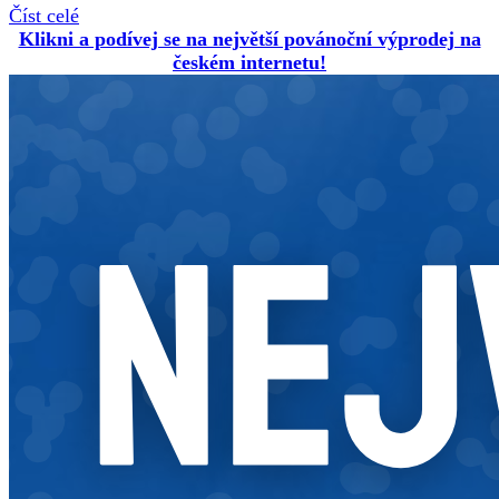
Číst celé
Klikni a podívej se na největší povánoční výprodej na
českém internetu!