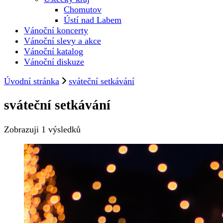
Chomutov
Ústí nad Labem
Vánoční koncerty
Vánoční slevy a akce
Vánoční katalog
Vánoční diskuze
Úvodní stránka
sváteční setkávání
sváteční setkávání
Zobrazuji
1 výsledků