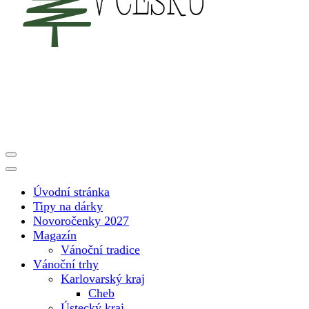
Vánoční internetový magazín pro rok 2025. Magazín, tipy,
Vánoce v Česku
vánoční katalog, vánoční trhy a další důležité informace o
nejkrásnějším svátku v roce v České republice
Úvodní stránka
Tipy na dárky
Novoročenky 2027
Magazín
Vánoční tradice
Vánoční trhy
Karlovarský kraj
Cheb
Ústecký kraj