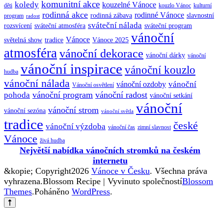
komunitní akce
koledy
kouzelné Vánoce
děti
kouzlo Vánoc
kulturní
rodinná akce
rodinné Vánoce
rodinná zábava
slavnostní
program
radost
sváteční nálada
sváteční atmosféra
rozsvícení
sváteční program
vánoční
Vánoce
tradice
Vánoce 2025
světelná show
atmosféra
vánoční dekorace
vánoční dárky
vánoční
vánoční inspirace
vánoční kouzlo
hudba
vánoční nálada
vánoční
vánoční ozdoby
Vánoční osvětlení
vánoční program
vánoční radost
pohoda
vánoční setkání
vánoční
vánoční strom
vánoční sezóna
vánoční světla
tradice
české
vánoční výzdoba
vánoční čas
zimní slavnost
Vánoce
živá hudba
Největší nabídka vánočních stromků na českém
internetu
&kopie; Copyright2026
Vánoce v Česku
. Všechna práva
vyhrazena.
Blossom Recipe | Vyvinuto společností
Blossom
Themes
.Poháněno
WordPress
.