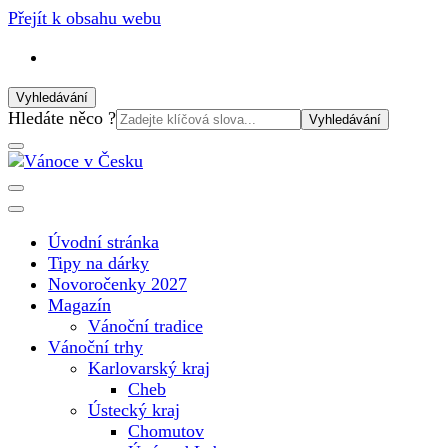
Přejít k obsahu webu
Vyhledávání
Vyhledat:
Hledáte něco ?
Vánoční internetový magazín pro rok 2025. Magazín, tipy,
Vánoce v Česku
vánoční katalog, vánoční trhy a další důležité informace o
nejkrásnějším svátku v roce v České republice
Úvodní stránka
Tipy na dárky
Novoročenky 2027
Magazín
Vánoční tradice
Vánoční trhy
Karlovarský kraj
Cheb
Ústecký kraj
Chomutov