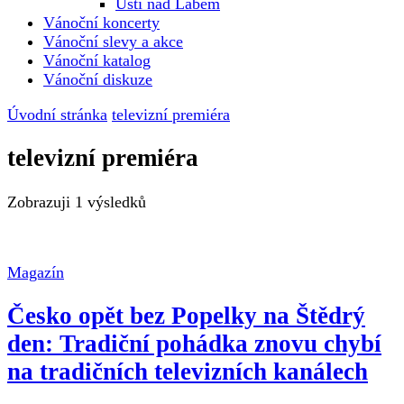
Ústí nad Labem
Vánoční koncerty
Vánoční slevy a akce
Vánoční katalog
Vánoční diskuze
Úvodní stránka
televizní premiéra
televizní premiéra
Zobrazuji
1 výsledků
Magazín
Česko opět bez Popelky na Štědrý
den: Tradiční pohádka znovu chybí
na tradičních televizních kanálech