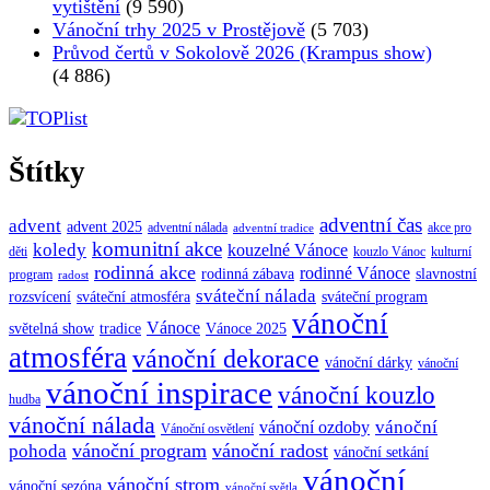
vytištění
(9 590)
Vánoční trhy 2025 v Prostějově
(5 703)
Průvod čertů v Sokolově 2026 (Krampus show)
(4 886)
Štítky
adventní čas
advent
advent 2025
adventní nálada
akce pro
adventní tradice
komunitní akce
koledy
kouzelné Vánoce
děti
kouzlo Vánoc
kulturní
rodinná akce
rodinné Vánoce
rodinná zábava
slavnostní
program
radost
sváteční nálada
sváteční atmosféra
rozsvícení
sváteční program
vánoční
Vánoce
tradice
Vánoce 2025
světelná show
atmosféra
vánoční dekorace
vánoční dárky
vánoční
vánoční inspirace
vánoční kouzlo
hudba
vánoční nálada
vánoční
vánoční ozdoby
Vánoční osvětlení
vánoční program
vánoční radost
pohoda
vánoční setkání
vánoční
vánoční strom
vánoční sezóna
vánoční světla