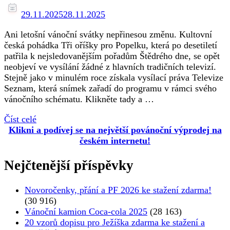
29.11.2025
28.11.2025
Ani letošní vánoční svátky nepřinesou změnu. Kultovní
česká pohádka Tři oříšky pro Popelku, která po desetiletí
patřila k nejsledovanějším pořadům Štědrého dne, se opět
neobjeví ve vysílání žádné z hlavních tradičních televizí.
Stejně jako v minulém roce získala vysílací práva Televize
Seznam, která snímek zařadí do programu v rámci svého
vánočního schématu. Klikněte tady a …
Číst celé
Klikni a podívej se na největší povánoční výprodej na
českém internetu!
Nejčtenější příspěvky
Novoročenky, přání a PF 2026 ke stažení zdarma!
(30 916)
Vánoční kamion Coca-cola 2025
(28 163)
20 vzorů dopisu pro Ježíška zdarma ke stažení a