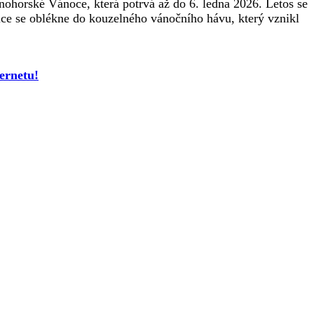
ohorské Vánoce, která potrvá až do 6. ledna 2026. Letos se
ice se oblékne do kouzelného vánočního hávu, který vznikl
ernetu!