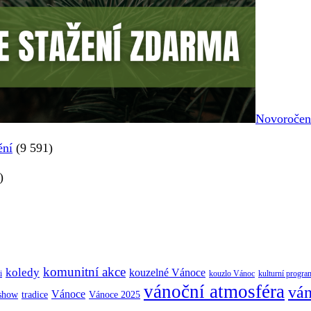
Novoročenk
ění
(9 591)
)
komunitní akce
koledy
kouzelné Vánoce
i
kouzlo Vánoc
kulturní progra
vánoční atmosféra
ván
Vánoce
tradice
Vánoce 2025
 show