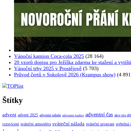
Vánoční kamion Coca-cola 2025
(28 164)
20 vzorů dopisu pro Ježíška zdarma ke stažení a vytišt
Vánoční trhy 2025 v Prostějově
(5 703)
Průvod čertů v Sokolově 2026 (Krampus show)
(4 891
Štítky
adventní čas
advent
advent 2025
adventní nálada
akce pro dět
adventní tradice
sváteční nálada
sváteční atmosféra
rozsvícení
sváteční program
světelná