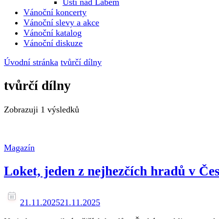
Ústí nad Labem
Vánoční koncerty
Vánoční slevy a akce
Vánoční katalog
Vánoční diskuze
Úvodní stránka
tvůrčí dílny
tvůrčí dílny
Zobrazuji
1 výsledků
Magazín
Loket, jeden z nejhezčích hradů v Č
21.11.2025
21.11.2025