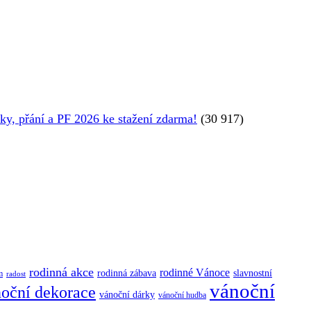
y, přání a PF 2026 ke stažení zdarma!
(30 917)
rodinná akce
rodinné Vánoce
rodinná zábava
slavnostní
m
radost
vánoční
oční dekorace
vánoční dárky
vánoční hudba