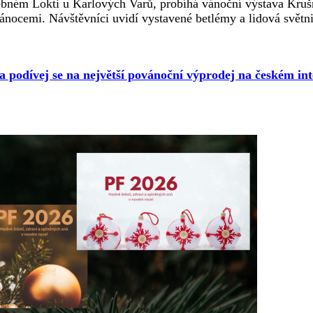
ebném Lokti u Karlových Varů, probíhá vánoční výstava Krušn
ánocemi. Návštěvníci uvidí vystavené betlémy a lidová světn
 a podívej se na největší povánoční výprodej na českém int