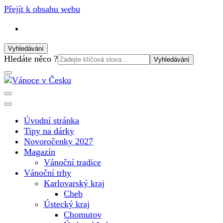
Přejít k obsahu webu
Vyhledávání
Vyhledat:
Hledáte něco ?
Vánoční internetový magazín pro rok 2025. Magazín, tipy, vá
Vánoce v Česku
Úvodní stránka
Tipy na dárky
Novoročenky 2027
Magazín
Vánoční tradice
Vánoční trhy
Karlovarský kraj
Cheb
Ústecký kraj
Chomutov