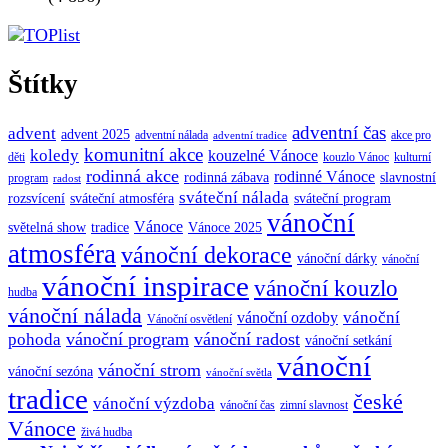
Štítky
adventní čas
advent
advent 2025
adventní nálada
akce pro
adventní tradice
komunitní akce
koledy
kouzelné Vánoce
děti
kouzlo Vánoc
kulturní
rodinná akce
rodinné Vánoce
rodinná zábava
slavnostní
program
radost
sváteční nálada
sváteční atmosféra
rozsvícení
sváteční program
vánoční
Vánoce
tradice
Vánoce 2025
světelná show
atmosféra
vánoční dekorace
vánoční dárky
vánoční
vánoční inspirace
vánoční kouzlo
hudba
vánoční nálada
vánoční
vánoční ozdoby
Vánoční osvětlení
vánoční program
vánoční radost
pohoda
vánoční setkání
vánoční
vánoční strom
vánoční sezóna
vánoční světla
tradice
české
vánoční výzdoba
vánoční čas
zimní slavnost
Vánoce
živá hudba