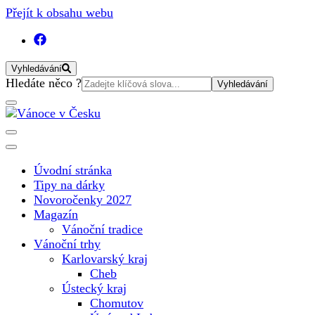
Přejít k obsahu webu
Vyhledávání
Vyhledat:
Hledáte něco ?
Vánoční internetový magazín pro rok 2025. Magazín, tipy,
Vánoce v Česku
vánoční katalog, vánoční trhy a další důležité informace o
nejkrásnějším svátku v roce v České republice
Úvodní stránka
Tipy na dárky
Novoročenky 2027
Magazín
Vánoční tradice
Vánoční trhy
Karlovarský kraj
Cheb
Ústecký kraj
Chomutov