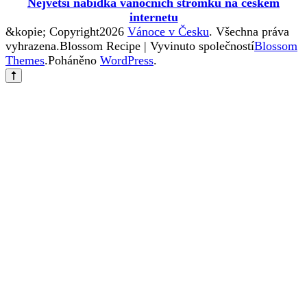
Největší nabídka vánočních stromků na českém
internetu
&kopie; Copyright2026
Vánoce v Česku
. Všechna práva
vyhrazena.
Blossom Recipe | Vyvinuto společností
Blossom
Themes
.Poháněno
WordPress
.