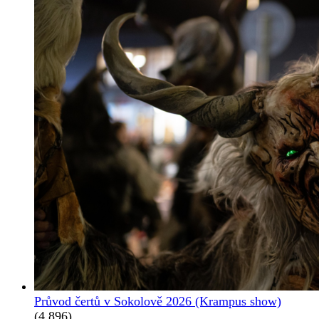
Průvod čertů v Sokolově 2026 (Krampus show)
(4 896)