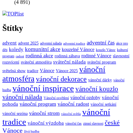
(4 891)
Štítky
adventní čas
advent
advent 2025
adventní nálada
akce pro
adventní tradice
komunitní akce
koledy
kouzelné Vánoce
děti
kouzlo Vánoc
kulturní
rodinná akce
rodinné Vánoce
rodinná zábava
slavnostní
program
radost
sváteční nálada
sváteční atmosféra
rozsvícení
sváteční program
vánoční
Vánoce
tradice
Vánoce 2025
světelná show
atmosféra
vánoční dekorace
vánoční dárky
vánoční
vánoční inspirace
vánoční kouzlo
hudba
vánoční nálada
vánoční
vánoční ozdoby
Vánoční osvětlení
vánoční program
vánoční radost
pohoda
vánoční setkání
vánoční
vánoční strom
vánoční sezóna
vánoční světla
tradice
české
vánoční výzdoba
vánoční čas
zimní slavnost
Vánoce
živá hudba