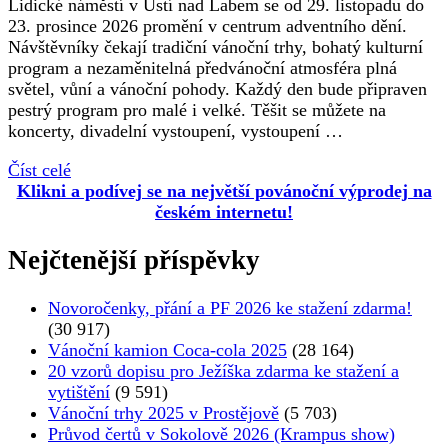
Lidické náměstí v Ústí nad Labem se od 29. listopadu do
23. prosince 2026 promění v centrum adventního dění.
Návštěvníky čekají tradiční vánoční trhy, bohatý kulturní
program a nezaměnitelná předvánoční atmosféra plná
světel, vůní a vánoční pohody. Každý den bude připraven
pestrý program pro malé i velké. Těšit se můžete na
koncerty, divadelní vystoupení, vystoupení …
Číst celé
Klikni a podívej se na největší povánoční výprodej na
českém internetu!
Nejčtenější příspěvky
Novoročenky, přání a PF 2026 ke stažení zdarma!
(30 917)
Vánoční kamion Coca-cola 2025
(28 164)
20 vzorů dopisu pro Ježíška zdarma ke stažení a
vytištění
(9 591)
Vánoční trhy 2025 v Prostějově
(5 703)
Průvod čertů v Sokolově 2026 (Krampus show)