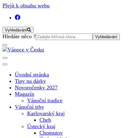
Přejít k obsahu webu
Vyhledávání
Vyhledat:
Hledáte něco ?
Vánoční internetový magazín pro rok 2025. Magazín, tipy,
Vánoce v Česku
vánoční katalog, vánoční trhy a další důležité informace o
nejkrásnějším svátku v roce v České republice
Úvodní stránka
Tipy na dárky
Novoročenky 2027
Magazín
Vánoční tradice
Vánoční trhy
Karlovarský kraj
Cheb
Ústecký kraj
Chomutov