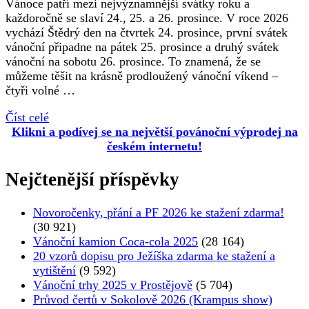
Vánoce patří mezi nejvýznamnější svátky roku a
každoročně se slaví 24., 25. a 26. prosince. V roce 2026
vychází Štědrý den na čtvrtek 24. prosince, první svátek
vánoční připadne na pátek 25. prosince a druhý svátek
vánoční na sobotu 26. prosince. To znamená, že se
můžeme těšit na krásně prodloužený vánoční víkend –
čtyři volné …
Číst celé
Klikni a podívej se na největší povánoční výprodej na
českém internetu!
Nejčtenější příspěvky
Novoročenky, přání a PF 2026 ke stažení zdarma!
(30 921)
Vánoční kamion Coca-cola 2025
(28 164)
20 vzorů dopisu pro Ježíška zdarma ke stažení a
vytištění
(9 592)
Vánoční trhy 2025 v Prostějově
(5 704)
Průvod čertů v Sokolově 2026 (Krampus show)