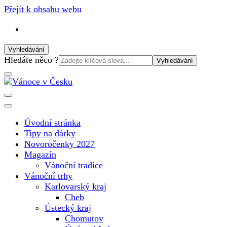
Přejít k obsahu webu
Vyhledávání
Vyhledat:
Hledáte něco ?
Vánoční internetový magazín pro rok 2025. Magazín, tipy,
Vánoce v Česku
vánoční katalog, vánoční trhy a další důležité informace o
nejkrásnějším svátku v roce v České republice
Úvodní stránka
Tipy na dárky
Novoročenky 2027
Magazín
Vánoční tradice
Vánoční trhy
Karlovarský kraj
Cheb
Ústecký kraj
Chomutov