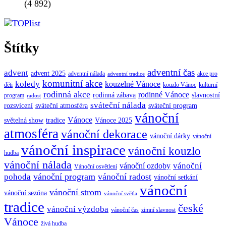
(4 892)
Štítky
adventní čas
advent
advent 2025
adventní nálada
akce pro
adventní tradice
komunitní akce
koledy
kouzelné Vánoce
děti
kouzlo Vánoc
kulturní
rodinná akce
rodinné Vánoce
rodinná zábava
slavnostní
program
radost
sváteční nálada
sváteční atmosféra
rozsvícení
sváteční program
vánoční
Vánoce
tradice
Vánoce 2025
světelná show
atmosféra
vánoční dekorace
vánoční dárky
vánoční
vánoční inspirace
vánoční kouzlo
hudba
vánoční nálada
vánoční
vánoční ozdoby
Vánoční osvětlení
vánoční program
vánoční radost
pohoda
vánoční setkání
vánoční
vánoční strom
vánoční sezóna
vánoční světla
tradice
české
vánoční výzdoba
vánoční čas
zimní slavnost
Vánoce
živá hudba