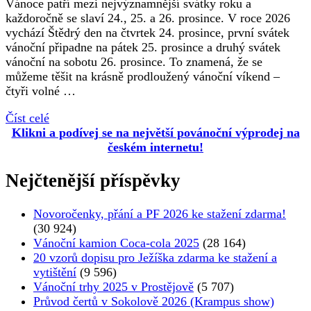
Vánoce patří mezi nejvýznamnější svátky roku a
každoročně se slaví 24., 25. a 26. prosince. V roce 2026
vychází Štědrý den na čtvrtek 24. prosince, první svátek
vánoční připadne na pátek 25. prosince a druhý svátek
vánoční na sobotu 26. prosince. To znamená, že se
můžeme těšit na krásně prodloužený vánoční víkend –
čtyři volné …
Číst celé
Klikni a podívej se na největší povánoční výprodej na
českém internetu!
Nejčtenější příspěvky
Novoročenky, přání a PF 2026 ke stažení zdarma!
(30 924)
Vánoční kamion Coca-cola 2025
(28 164)
20 vzorů dopisu pro Ježíška zdarma ke stažení a
vytištění
(9 596)
Vánoční trhy 2025 v Prostějově
(5 707)
Průvod čertů v Sokolově 2026 (Krampus show)