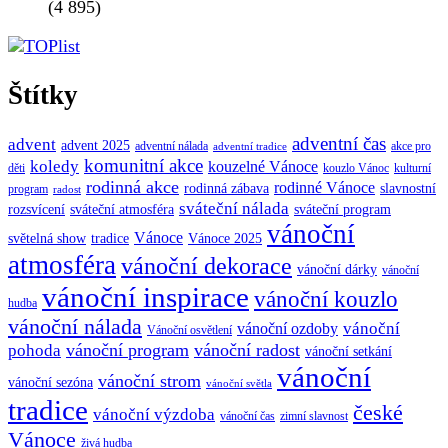
(4 895)
Štítky
adventní čas
advent
advent 2025
adventní nálada
akce pro
adventní tradice
komunitní akce
koledy
kouzelné Vánoce
děti
kouzlo Vánoc
kulturní
rodinná akce
rodinné Vánoce
rodinná zábava
slavnostní
program
radost
sváteční nálada
sváteční atmosféra
rozsvícení
sváteční program
vánoční
Vánoce
tradice
Vánoce 2025
světelná show
atmosféra
vánoční dekorace
vánoční dárky
vánoční
vánoční inspirace
vánoční kouzlo
hudba
vánoční nálada
vánoční
vánoční ozdoby
Vánoční osvětlení
vánoční program
vánoční radost
pohoda
vánoční setkání
vánoční
vánoční strom
vánoční sezóna
vánoční světla
tradice
české
vánoční výzdoba
vánoční čas
zimní slavnost
Vánoce
živá hudba