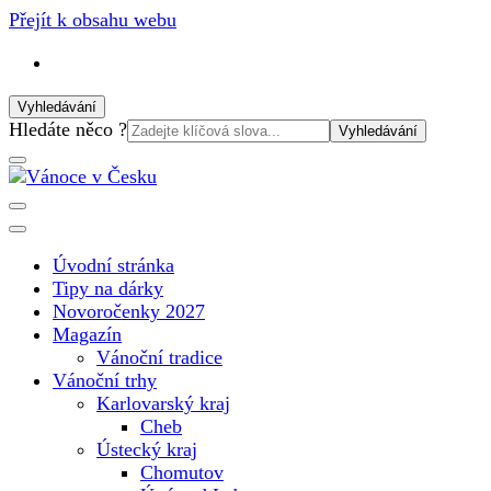
Přejít k obsahu webu
Vyhledávání
Vyhledat:
Hledáte něco ?
Vánoční internetový magazín pro rok 2025. Magazín, tipy,
Vánoce v Česku
vánoční katalog, vánoční trhy a další důležité informace o
nejkrásnějším svátku v roce v České republice
Úvodní stránka
Tipy na dárky
Novoročenky 2027
Magazín
Vánoční tradice
Vánoční trhy
Karlovarský kraj
Cheb
Ústecký kraj
Chomutov