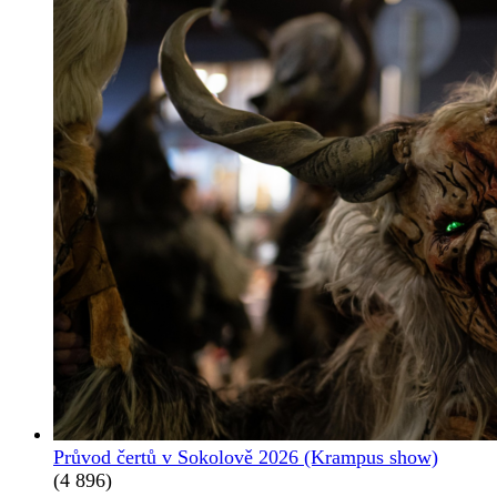
Průvod čertů v Sokolově 2026 (Krampus show)
(4 896)