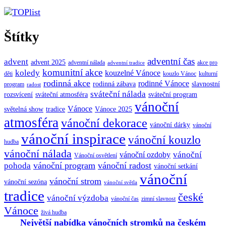
Štítky
adventní čas
advent
advent 2025
adventní nálada
akce pro
adventní tradice
komunitní akce
koledy
kouzelné Vánoce
děti
kouzlo Vánoc
kulturní
rodinná akce
rodinné Vánoce
rodinná zábava
slavnostní
program
radost
sváteční nálada
sváteční atmosféra
rozsvícení
sváteční program
vánoční
Vánoce
tradice
Vánoce 2025
světelná show
atmosféra
vánoční dekorace
vánoční dárky
vánoční
vánoční inspirace
vánoční kouzlo
hudba
vánoční nálada
vánoční
vánoční ozdoby
Vánoční osvětlení
vánoční program
vánoční radost
pohoda
vánoční setkání
vánoční
vánoční strom
vánoční sezóna
vánoční světla
tradice
české
vánoční výzdoba
vánoční čas
zimní slavnost
Vánoce
živá hudba
Největší nabídka vánočních stromků na českém