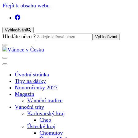
Přejít k obsahu webu
Vyhledávání
Vyhledat:
Hledáte něco ?
Vánoční internetový magazín pro rok 2025. Magazín, tipy,
Vánoce v Česku
vánoční katalog, vánoční trhy a další důležité informace o
nejkrásnějším svátku v roce v České republice
Úvodní stránka
Tipy na dárky
Novoročenky 2027
Magazín
Vánoční tradice
Vánoční trhy
Karlovarský kraj
Cheb
Ústecký kraj
Chomutov