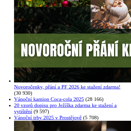
Novoročenky, přání a PF 2026 ke stažení zdarma!
(30 930)
Vánoční kamion Coca-cola 2025
(28 166)
20 vzorů dopisu pro Ježíška zdarma ke stažení a
vytištění
(9 597)
Vánoční trhy 2025 v Prostějově
(5 708)