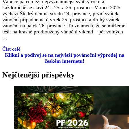
Vánoce patří mezi nejvýznamnější svátky roku a
každoročně se slaví 24., 25. a 26. prosince. V roce 2025
vychází Štědrý den na středu 24. prosince, první svátek
vánoční připadne na čtvrtek 25. prosince a druhý svátek
vánoční na pátek 26. prosince. To znamená, že se můžeme
těšit na krásně prodloužený vánoční víkend – pět volných
…
Číst celé
Klikni a podívej se na největší povánoční výprodej na
českém internetu!
Nejčtenější příspěvky