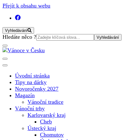
Přejít k obsahu webu
Vyhledávání
Vyhledat:
Hledáte něco ?
Vánoční internetový magazín pro rok 2025. Magazín, tipy,
Vánoce v Česku
vánoční katalog, vánoční trhy a další důležité informace o
nejkrásnějším svátku v roce v České republice
Úvodní stránka
Tipy na dárky
Novoročenky 2027
Magazín
Vánoční tradice
Vánoční trhy
Karlovarský kraj
Cheb
Ústecký kraj
Chomutov