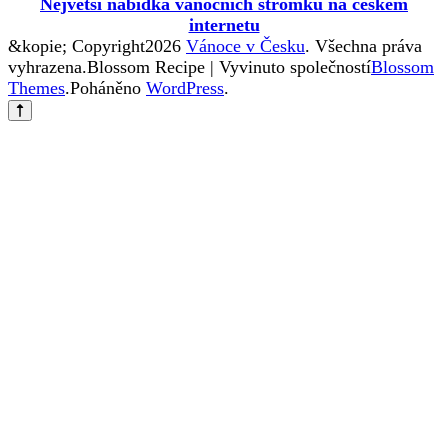
Největší nabídka vánočních stromků na českém
internetu
&kopie; Copyright2026
Vánoce v Česku
. Všechna práva
vyhrazena.
Blossom Recipe | Vyvinuto společností
Blossom
Themes
.Poháněno
WordPress
.