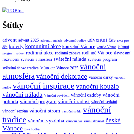
Štítky
adventní čas
advent
advent 2025
adventní nálada
akce pro
adventní tradice
komunitní akce
koledy
kouzelné Vánoce
děti
kouzlo Vánoc
kulturní
rodinná akce
rodinné Vánoce
rodinná zábava
slavnostní
program
radost
sváteční nálada
sváteční atmosféra
rozsvícení
sváteční program
vánoční
Vánoce
tradice
Vánoce 2025
světelná show
atmosféra
vánoční dekorace
vánoční dárky
vánoční
vánoční inspirace
vánoční kouzlo
hudba
vánoční nálada
vánoční
vánoční ozdoby
Vánoční osvětlení
vánoční program
vánoční radost
pohoda
vánoční setkání
vánoční
vánoční strom
vánoční sezóna
vánoční světla
tradice
české
vánoční výzdoba
vánoční čas
zimní slavnost
Vánoce
živá hudba