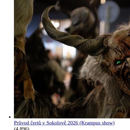
Průvod čertů v Sokolově 2026 (Krampus show)
(4 896)