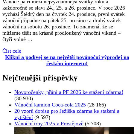
Vánoce patří mezi nejvýznamnější svátky roku a
každoročně se slaví 24., 25. a 26. prosince. V roce 2026
vychází Štědrý den na čtvrtek 24. prosince, první svátek
vánoční připadne na pátek 25. prosince a druhý svátek
vánoční na sobotu 26. prosince. To znamená, že se
můžeme těšit na krásně prodloužený vánoční víkend –
čtyři volné …
Číst celé
Klikni a podívej se na největší povánoční výprodej na
českém internetu!
Nejčtenější příspěvky
Novoročenky, přání a PF 2026 ke stažení zdarma!
(30 930)
Vánoční kamion Coca-cola 2025
(28 166)
20 vzorů dopisu pro Ježíška zdarma ke stažení a
vytištění
(9 597)
Vánoční trhy 2025 v Prostějově
(5 708)