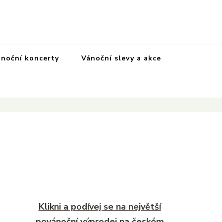
pro rok 2025. Magazín, tipy, vánoční katalog, vánoční trhy a
mace o nejkrásnějším svátku v roce v České republice
noční koncerty
Vánoční slevy a akce
Klikni a podívej se na největší
povánoční výprodej na českém