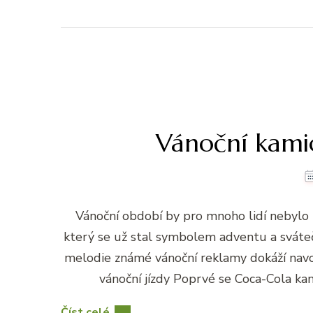
Vánoční kami
Vánoční období by pro mnoho lidí nebylo
který se už stal symbolem adventu a svátečn
melodie známé vánoční reklamy dokáží navo
vánoční jízdy Poprvé se Coca-Cola kam
Číst celé