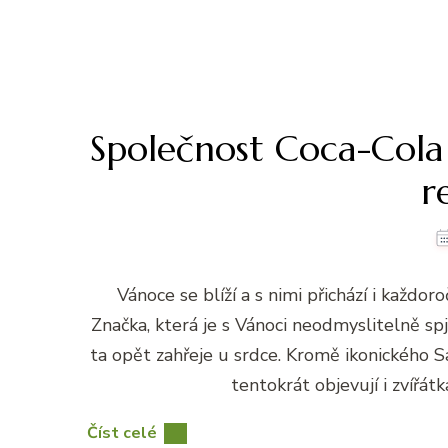
Společnost Coca-Cola 
r
Vánoce se blíží a s nimi přichází i každo
Značka, která je s Vánoci neodmyslitelně sp
ta opět zahřeje u srdce. Kromě ikonického 
tentokrát objevují i zvířát
Číst celé