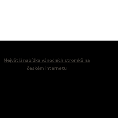
Největší nabídka vánočních stromků na
českém internetu