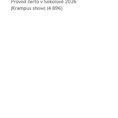
Průvod čertů v Sokolově 2026
(Krampus show)
(4 896)