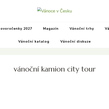
Vánoce v Česku
Vánoční internetový magazín 
další důležité infor
ovoročenky 2027
Magazín
Vánoční trhy
Vá
Vánoční katalog
Vánoční diskuze
vánoční kamion city tour