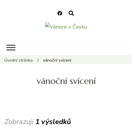
Vánoce v Česku
Vánoční internetový magazín
pro rok 2025. Magazín, tipy,
vánoční katalog, vánoční trhy
a další důležité informace o
Úvodní stránka
vánoční svícení
nejkrásnějším svátku v roce v
České republice
vánoční svícení
Zobrazuji
1 výsledků