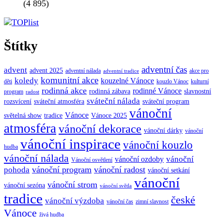
(4 895)
Štítky
adventní čas
advent
advent 2025
adventní nálada
akce pro
adventní tradice
komunitní akce
koledy
kouzelné Vánoce
děti
kouzlo Vánoc
kulturní
rodinná akce
rodinné Vánoce
rodinná zábava
slavnostní
program
radost
sváteční nálada
sváteční atmosféra
rozsvícení
sváteční program
vánoční
Vánoce
tradice
Vánoce 2025
světelná show
atmosféra
vánoční dekorace
vánoční dárky
vánoční
vánoční inspirace
vánoční kouzlo
hudba
vánoční nálada
vánoční
vánoční ozdoby
Vánoční osvětlení
vánoční program
vánoční radost
pohoda
vánoční setkání
vánoční
vánoční strom
vánoční sezóna
vánoční světla
tradice
české
vánoční výzdoba
vánoční čas
zimní slavnost
Vánoce
živá hudba