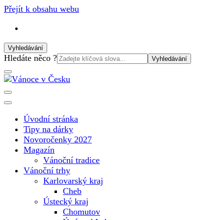
Přejít k obsahu webu
Vyhledávání
Vyhledat:
Hledáte něco ?
Vánoční internetový magazín pro rok 2025. Magazín, tipy,
Vánoce v Česku
vánoční katalog, vánoční trhy a další důležité informace o
nejkrásnějším svátku v roce v České republice
Úvodní stránka
Tipy na dárky
Novoročenky 2027
Magazín
Vánoční tradice
Vánoční trhy
Karlovarský kraj
Cheb
Ústecký kraj
Chomutov