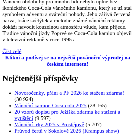
Vánoční období by pro mnoho lidí nebylo úplné bez
ikonického Coca-Cola vánočního kamionu, který se už stal
symbolem adventu a sváteční pohody. Jeho zářivá červená
barva, tisíce světýlek a melodie známé vánoční reklamy
dokáží navodit kouzelnou atmosféru všude, kam přijede.
Tradice vánoční jízdy Poprvé se Coca-Cola kamion objevil
v televizní reklamě v roce 1995 a …
Číst celé
Klikni a podívej se na největší povánoční výprodej na
českém internetu!
Nejčtenější příspěvky
Novoročenky, přání a PF 2026 ke stažení zdarma!
(30 924)
Vánoční kamion Coca-cola 2025
(28 165)
20 vzorů dopisu pro Ježíška zdarma ke stažení a
vytištění
(9 597)
Vánoční trhy 2025 v Prostějově
(5 707)
Průvod čertů v Sokolově 2026 (Krampus show)