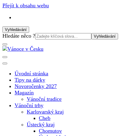
Přejít k obsahu webu
Vyhledávání
Vyhledat:
Hledáte něco ?
Vánoční internetový magazín pro rok 2025. Magazín, tipy, vá
Vánoce v Česku
Úvodní stránka
Tipy na dárky
Novoročenky 2027
Magazín
Vánoční tradice
Vánoční trhy
Karlovarský kraj
Cheb
Ústecký kraj
Chomutov