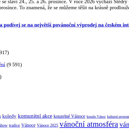
e slaví 24., 25. a 26. prosince. V roce 2026 vychází Štědrý 
 prosince. To znamená, že se můžeme těšit na krásně prodlou
 a podívej se na největší povánoční výprodej na českém int
917)
ění
(9 591)
)
komunitní akce
koledy
kouzelné Vánoce
i
kouzlo Vánoc
kulturní progra
vánoční atmosféra
ván
Vánoce
tradice
Vánoce 2025
 show