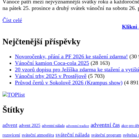
Vánoce patří mezi nejvýznamnější svátky roku a každoročně s
na pátek 25. prosince a druhý svátek vánoční na sobotu 26.
Číst celé
Klikni
Nejčtenější příspěvky
Novoročenky, přání a PF 2026 ke stažení zdarma!
(30 
Vánoční kamion Coca-cola 2025
(28 163)
20 vzorů dopisu pro Ježíška zdarma ke stažení a vytišt
Vánoční trhy 2025 v Prostějově
(5 703)
Průvod čertů v Sokolově 2026 (Krampus show)
(4 891
Štítky
adventní čas
advent
advent 2025
adventní nálada
akce pro dět
adventní tradice
sváteční nálada
sváteční atmosféra
rozsvícení
sváteční program
světelná