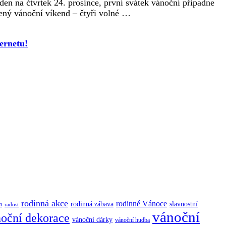
den na čtvrtek 24. prosince, první svátek vánoční připadne
žený vánoční víkend – čtyři volné …
ernetu!
rodinná akce
rodinné Vánoce
rodinná zábava
slavnostní
m
radost
vánoční
oční dekorace
vánoční dárky
vánoční hudba