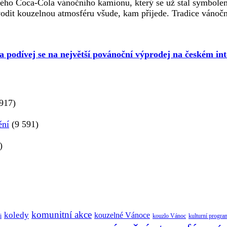
ého Coca-Cola vánočního kamionu, který se už stal symbolem
odit kouzelnou atmosféru všude, kam přijede. Tradice vánočn
 a podívej se na největší povánoční výprodej na českém int
917)
ění
(9 591)
)
komunitní akce
koledy
kouzelné Vánoce
i
kouzlo Vánoc
kulturní progra