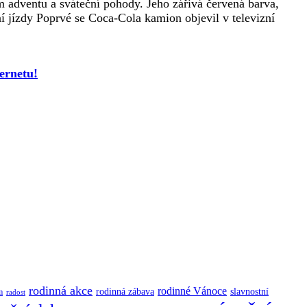
 adventu a sváteční pohody. Jeho zářivá červená barva,
í jízdy Poprvé se Coca-Cola kamion objevil v televizní
ernetu!
rodinná akce
rodinné Vánoce
rodinná zábava
slavnostní
m
radost