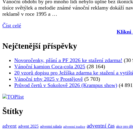
Vánoční období by pro mnoho lidí nebylo úplné bez ikonick
tisíce světýlek a melodie známé vánoční reklamy dokáží nav
reklamě v roce 1995 a …
Číst celé
Klikni
Nejčtenější příspěvky
Novoročenky, přání a PF 2026 ke stažení zdarma!
(30 
Vánoční kamion Coca-cola 2025
(28 164)
20 vzorů dopisu pro Ježíška zdarma ke stažení a vytišt
Vánoční trhy 2025 v Prostějově
(5 703)
Průvod čertů v Sokolově 2026 (Krampus show)
(4 891
Štítky
adventní čas
advent
advent 2025
adventní nálada
akce pro dět
adventní tradice