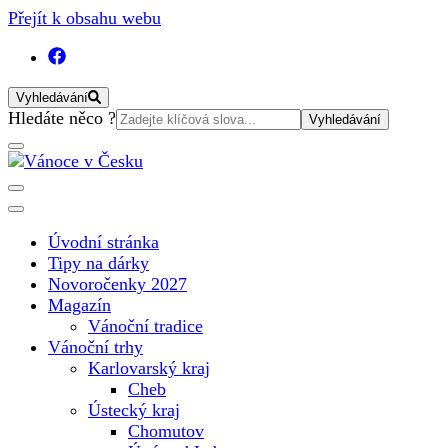
Přejít k obsahu webu
Vyhledávání
Vyhledat:
Hledáte něco ?
Vánoční internetový magazín pro rok 2025. Magazín, tipy, vá
Vánoce v Česku
Úvodní stránka
Tipy na dárky
Novoročenky 2027
Magazín
Vánoční tradice
Vánoční trhy
Karlovarský kraj
Cheb
Ústecký kraj
Chomutov