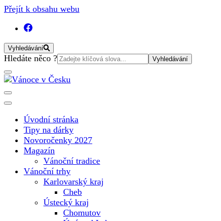
Přejít k obsahu webu
Vyhledávání
Vyhledat:
Hledáte něco ?
Vánoční internetový magazín pro rok 2025. Magazín, tipy,
Vánoce v Česku
vánoční katalog, vánoční trhy a další důležité informace o
nejkrásnějším svátku v roce v České republice
Úvodní stránka
Tipy na dárky
Novoročenky 2027
Magazín
Vánoční tradice
Vánoční trhy
Karlovarský kraj
Cheb
Ústecký kraj
Chomutov