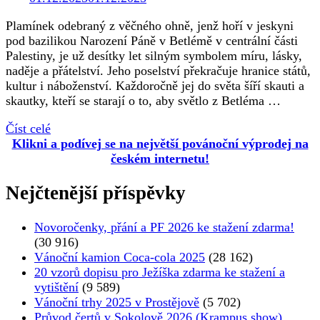
Plamínek odebraný z věčného ohně, jenž hoří v jeskyni
pod bazilikou Narození Páně v Betlémě v centrální části
Palestiny, je už desítky let silným symbolem míru, lásky,
naděje a přátelství. Jeho poselství překračuje hranice států,
kultur i náboženství. Každoročně jej do světa šíří skauti a
skautky, kteří se starají o to, aby světlo z Betléma …
Číst celé
Klikni a podívej se na největší povánoční výprodej na
českém internetu!
Nejčtenější příspěvky
Novoročenky, přání a PF 2026 ke stažení zdarma!
(30 916)
Vánoční kamion Coca-cola 2025
(28 162)
20 vzorů dopisu pro Ježíška zdarma ke stažení a
vytištění
(9 589)
Vánoční trhy 2025 v Prostějově
(5 702)
Průvod čertů v Sokolově 2026 (Krampus show)