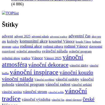
(4 886)
Štítky
adventní čas
advent
advent 2025
adventní nálada
akce pro
adventní tradice
komunitní akce
koledy
kouzelné Vánoce
děti
kouzlo Vánoc
kulturní
rodinná akce
rodinné Vánoce
rodinná zábava
slavnostní
program
radost
sváteční nálada
sváteční atmosféra
rozsvícení
sváteční program
vánoční
Vánoce
tradice
Vánoce 2025
světelná show
atmosféra
vánoční dekorace
vánoční dárky
vánoční
vánoční inspirace
vánoční kouzlo
hudba
vánoční nálada
vánoční
vánoční ozdoby
Vánoční osvětlení
vánoční program
vánoční radost
pohoda
vánoční setkání
vánoční
vánoční strom
vánoční sezóna
vánoční světla
tradice
české
vánoční výzdoba
vánoční čas
zimní slavnost