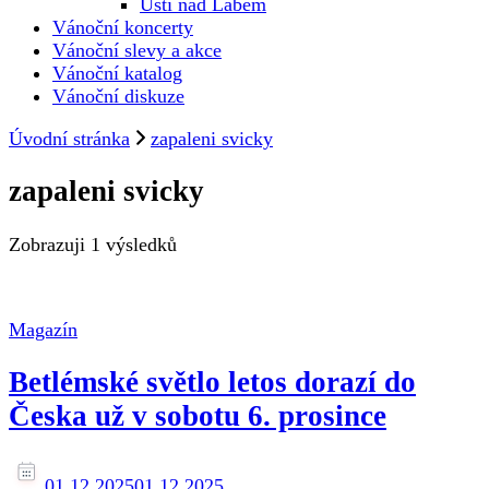
Ústí nad Labem
Vánoční koncerty
Vánoční slevy a akce
Vánoční katalog
Vánoční diskuze
Úvodní stránka
zapaleni svicky
zapaleni svicky
Zobrazuji
1 výsledků
Magazín
Betlémské světlo letos dorazí do
Česka už v sobotu 6. prosince
01.12.2025
01.12.2025