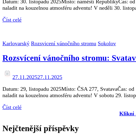
Datum: 30. listopadu 2025Místo: náměstí RepublikyČas: od 1
naladit na kouzelnou atmosféru adventu! V neděli 30. listo
Číst celé
Karlovarský
Rozsvicení vánočního stromu
Sokolov
Rozsvícení vánočního stromu: Svata
27.11.2025
27.11.2025
Datum: 29, listopadu 2025Místo: ČSA 277, SvatavaČas: od 17
naladit na kouzelnou atmosféru adventu! V sobotu 29. listo
Číst celé
Klikni
Nejčtenější příspěvky