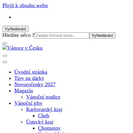
Přejít k obsahu webu
Vyhledávání
Vyhledat:
Hledáte něco ?
Vánoční internetový magazín pro rok 2025. Magazín, tipy, vá
Vánoce v Česku
Úvodní stránka
Tipy na dárky
Novoročenky 2027
Magazín
Vánoční tradice
Vánoční trhy
Karlovarský kraj
Cheb
Ústecký kraj
Chomutov