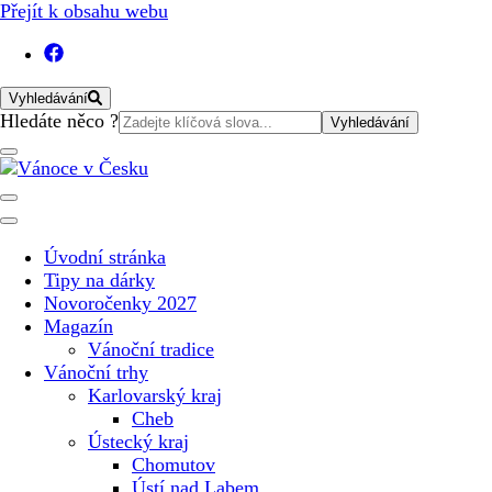
Přejít k obsahu webu
Vyhledávání
Vyhledat:
Hledáte něco ?
Vánoční internetový magazín pro rok 2025. Magazín, tipy,
Vánoce v Česku
vánoční katalog, vánoční trhy a další důležité informace o
nejkrásnějším svátku v roce v České republice
Úvodní stránka
Tipy na dárky
Novoročenky 2027
Magazín
Vánoční tradice
Vánoční trhy
Karlovarský kraj
Cheb
Ústecký kraj
Chomutov
Ústí nad Labem