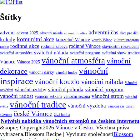
Štítky
adventní čas
advent
advent 2025
adventní nálada
akce pro děti
adventní tradice
komunitní akce
koledy
kouzelné Vánoce
kouzlo Vánoc
kulturní program
rodinná akce
rodinné Vánoce
rodinná zábava
slavnostní rozsvícení
radost
sváteční nálada
sváteční atmosféra
tradice
sváteční program
světelná show
vánoční atmosféra
vánoční
Vánoce
Vánoce 2025
vánoční
dekorace
vánoční dárky
vánoční hudba
inspirace
vánoční kouzlo
vánoční nálada
Vánoční
vánoční program
vánoční pohoda
vánoční ozdoby
osvětlení
vánoční radost
vánoční strom
vánoční sezóna
vánoční setkání
vánoční
vánoční tradice
vánoční výzdoba
vánoční čas
zimní
světla
české Vánoce
slavnost
živá hudba
Největší nabídka vánočních stromků na českém internetu
&kopie; Copyright2026
Vánoce v Česku
. Všechna práva
vyhrazena.
Blossom Recipe | Vyvinuto společností
Blossom