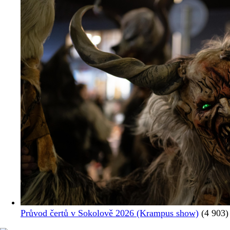
Průvod čertů v Sokolově 2026 (Krampus show)
(4 903)