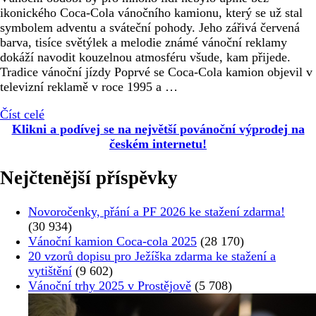
ikonického Coca-Cola vánočního kamionu, který se už stal
symbolem adventu a sváteční pohody. Jeho zářivá červená
barva, tisíce světýlek a melodie známé vánoční reklamy
dokáží navodit kouzelnou atmosféru všude, kam přijede.
Tradice vánoční jízdy Poprvé se Coca-Cola kamion objevil v
televizní reklamě v roce 1995 a …
Číst celé
Klikni a podívej se na největší povánoční výprodej na
českém internetu!
Nejčtenější příspěvky
Novoročenky, přání a PF 2026 ke stažení zdarma!
(30 934)
Vánoční kamion Coca-cola 2025
(28 170)
20 vzorů dopisu pro Ježíška zdarma ke stažení a
vytištění
(9 602)
Vánoční trhy 2025 v Prostějově
(5 708)