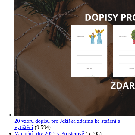
20 vzorů dopisu pro Ježíška zdarma ke stažení a
vytištění
(9 594)
Vánoční trhy 2025 v Prostějově
(5 705)