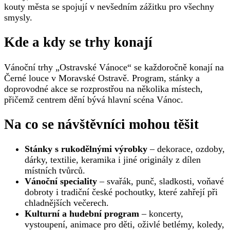
kouty města se spojují v nevšedním zážitku pro všechny
smysly.
Kde a kdy se trhy konají
Vánoční trhy „Ostravské Vánoce“ se každoročně konají na
Černé louce v Moravské Ostravě. Program, stánky a
doprovodné akce se rozprostřou na několika místech,
přičemž centrem dění bývá hlavní scéna Vánoc.
Na co se návštěvníci mohou těšit
Stánky s rukodělnými výrobky
– dekorace, ozdoby,
dárky, textilie, keramika i jiné originály z dílen
místních tvůrců.
Vánoční speciality
– svařák, punč, sladkosti, voňavé
dobroty i tradiční české pochoutky, které zahřejí při
chladnějších večerech.
Kulturní a hudební program
– koncerty,
vystoupení, animace pro děti, oživlé betlémy, koledy,