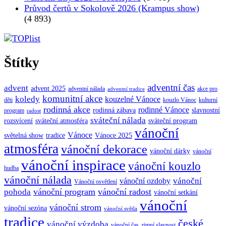
Průvod čertů v Sokolově 2026 (Krampus show)
(4 893)
Štítky
adventní čas
advent
advent 2025
adventní nálada
akce pro
adventní tradice
komunitní akce
koledy
kouzelné Vánoce
děti
kouzlo Vánoc
kulturní
rodinná akce
rodinné Vánoce
rodinná zábava
slavnostní
program
radost
sváteční nálada
sváteční atmosféra
rozsvícení
sváteční program
vánoční
Vánoce
tradice
Vánoce 2025
světelná show
atmosféra
vánoční dekorace
vánoční dárky
vánoční
vánoční inspirace
vánoční kouzlo
hudba
vánoční nálada
vánoční
vánoční ozdoby
Vánoční osvětlení
vánoční program
vánoční radost
pohoda
vánoční setkání
vánoční
vánoční strom
vánoční sezóna
vánoční světla
tradice
české
vánoční výzdoba
vánoční čas
zimní slavnost