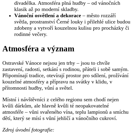
divadélka. Atmosféra plná hudby – od vánočních
klasik až po moderní skladby.
Vánoční osvětlení a dekorace
– město rozzáří
světla, prostranství Černé louky i přilehlé ulice budou
zdobeny a vytvoří kouzelnou kulisu pro procházky či
rodinné večery.
Atmosféra a význam
Ostravské Vánoce nejsou jen trhy – jsou to chvíle
zastavení, radosti, setkání s rodinou, přáteli i sobě samým.
Připomínají tradice, otevírají prostor pro sdílení, prožívání
kouzelné atmosféry a přípravu na svátky v klidu, v
přítomnosti hudby, vůní a světel.
Místní i návštěvníci z celého regionu sem chodí nejen
kvůli dárkům, ale hlavně kvůli té neopakovatelné
atmosféře – vůni svařeného vína, teplu lampionů a smíchu
dětí, který se mísí s vůní jehličí a vánočního cukroví.
Zdroj úvodní fotografie: