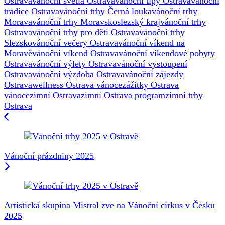
Ostrava
vánoční světla Ostrava
vánoční tipy Ostrava
vánoční
tradice Ostrava
vánoční trhy Černá louka
vánoční trhy
Morava
vánoční trhy Moravskoslezský kraj
vánoční trhy
Ostrava
vánoční trhy pro děti Ostrava
vánoční trhy
Slezsko
vánoční večery Ostrava
vánoční víkend na
Moravě
vánoční víkend Ostrava
vánoční víkendové pobyty
Ostrava
vánoční výlety Ostrava
vánoční vystoupení
Ostrava
vánoční výzdoba Ostrava
vánoční zájezdy
Ostrava
wellness Ostrava vánoce
zážitky Ostrava
vánoce
zimní Ostrava
zimní Ostrava program
zimní trhy
Ostrava
Navigace
příspěvku
Vánoční prázdniny 2025
Artistická skupina Mistral zve na Vánoční cirkus v Česku
2025