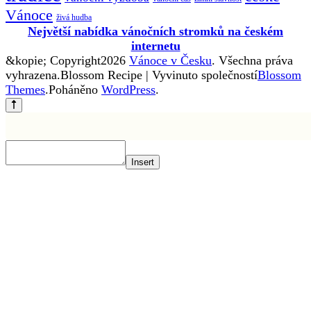
Vánoce
živá hudba
Největší nabídka vánočních stromků na českém
internetu
&kopie; Copyright2026
Vánoce v Česku
. Všechna práva
vyhrazena.
Blossom Recipe | Vyvinuto společností
Blossom
Themes
.Poháněno
WordPress
.
Insert