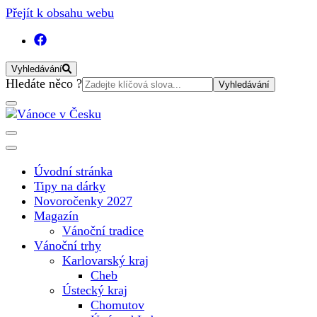
Přejít k obsahu webu
Vyhledávání
Vyhledat:
Hledáte něco ?
Vánoční internetový magazín pro rok 2025. Magazín, tipy,
Vánoce v Česku
vánoční katalog, vánoční trhy a další důležité informace o
nejkrásnějším svátku v roce v České republice
Úvodní stránka
Tipy na dárky
Novoročenky 2027
Magazín
Vánoční tradice
Vánoční trhy
Karlovarský kraj
Cheb
Ústecký kraj
Chomutov