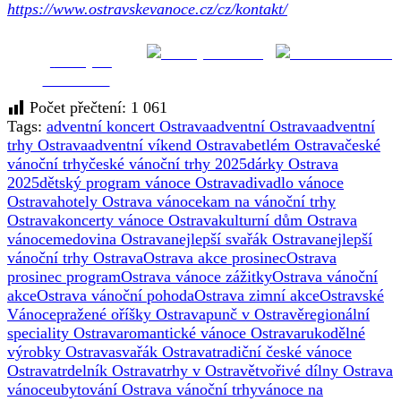
https://www.ostravskevanoce.cz/cz/kontakt/
Sdílej na síti X
Pošli e-mailem
Sdílej na
facebooku
Počet přečtení:
1 061
Tags:
adventní koncert Ostrava
adventní Ostrava
adventní
trhy Ostrava
adventní víkend Ostrava
betlém Ostrava
české
vánoční trhy
české vánoční trhy 2025
dárky Ostrava
2025
dětský program vánoce Ostrava
divadlo vánoce
Ostrava
hotely Ostrava vánoce
kam na vánoční trhy
Ostrava
koncerty vánoce Ostrava
kulturní dům Ostrava
vánoce
medovina Ostrava
nejlepší svařák Ostrava
nejlepší
vánoční trhy Ostrava
Ostrava akce prosinec
Ostrava
prosinec program
Ostrava vánoce zážitky
Ostrava vánoční
akce
Ostrava vánoční pohoda
Ostrava zimní akce
Ostravské
Vánoce
pražené oříšky Ostrava
punč v Ostravě
regionální
speciality Ostrava
romantické vánoce Ostrava
rukodělné
výrobky Ostrava
svařák Ostrava
tradiční české vánoce
Ostrava
trdelník Ostrava
trhy v Ostravě
tvořivé dílny Ostrava
vánoce
ubytování Ostrava vánoční trhy
vánoce na