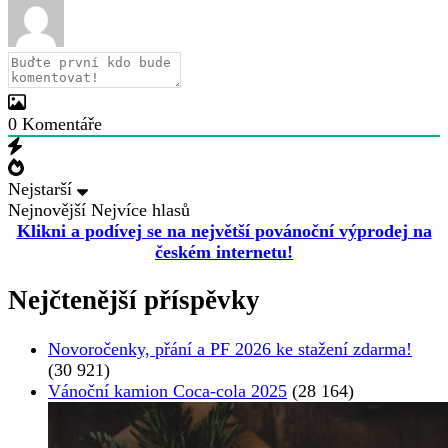
0
Komentáře
Nejstarší
Nejnovější
Nejvíce hlasů
Klikni a podívej se na největší povánoční výprodej na
českém internetu!
Nejčtenější příspěvky
Novoročenky, přání a PF 2026 ke stažení zdarma!
(30 921)
Vánoční kamion Coca-cola 2025
(28 164)