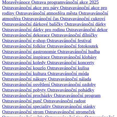
Moravě
vánoce Ostrava program
vánoční akce 2025
Ostrava
vánoční akce pro páry Ostrava
vánoční akce pro
rodiny Ostrava
vánoční atmosféra města Ostrava
vánoční
atmosféra Ostrava
vánoční čas Ostrava
vánoční cukroví
Ostrava
vánoční dárkové balíčky Ostrava
vánoční dárky
Ostrava
vánoční dárky pro rodinu Ostrava
vánoční dekor
Ostrava
vánoční dekorace Ostrava
vánoční dílničky
Ostrava
vánoční e-shop Ostrava
vánoční festival
Ostrava
vánoční folklor Ostrava
vánoční fotokoutek
Ostrava
vánoční gastronomie Ostrava
vánoční hudba
Ostrava
vánoční inspirace Ostrava
vánoční klobásy
Ostrava
vánoční koledy Ostrava
vánoční koncerty
Ostrava
vánoční kouzlo Ostrava
vánoční kulisa
Ostrava
vánoční kultura Ostrava
vánoční móda
Ostrava
vánoční nákupy Ostrava
vánoční nálada
Ostrava
vánoční osvětlení Ostrava
vánoční ozdoby
Ostrava
vánoční pobyty Ostrava
vánoční pohádky
Ostrava
vánoční procházky Ostrava
vánoční program
Ostrava
vánoční punč Ostrava
vánoční radost
Ostrava
vánoční speciality Ostrava
vánoční stánky
Ostrava
vánoční strom Ostrava
vánoční stromeček