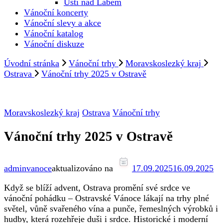
Ústí nad Labem
Vánoční koncerty
Vánoční slevy a akce
Vánoční katalog
Vánoční diskuze
Úvodní stránka
Vánoční trhy
Moravskoslezký kraj
Ostrava
Vánoční trhy 2025 v Ostravě
Moravskoslezký kraj
Ostrava
Vánoční trhy
Vánoční trhy 2025 v Ostravě
adminvanoce
aktualizováno na
17.09.2025
16.09.2025
Když se blíží advent, Ostrava promění své srdce ve
vánoční pohádku – Ostravské Vánoce lákají na trhy plné
světel, vůně svařeného vína a punče, řemeslných výrobků i
hudby, která rozehřeje duši i srdce. Historické i moderní