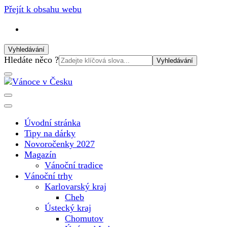
Přejít k obsahu webu
Vyhledávání
Vyhledat:
Hledáte něco ?
Vánoční internetový magazín pro rok 2025. Magazín, tipy,
Vánoce v Česku
vánoční katalog, vánoční trhy a další důležité informace o
nejkrásnějším svátku v roce v České republice
Úvodní stránka
Tipy na dárky
Novoročenky 2027
Magazín
Vánoční tradice
Vánoční trhy
Karlovarský kraj
Cheb
Ústecký kraj
Chomutov