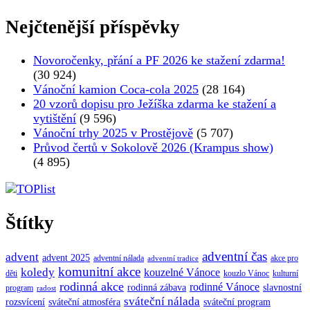
Nejčtenější příspěvky
Novoročenky, přání a PF 2026 ke stažení zdarma!
(30 924)
Vánoční kamion Coca-cola 2025
(28 164)
20 vzorů dopisu pro Ježíška zdarma ke stažení a
vytištění
(9 596)
Vánoční trhy 2025 v Prostějově
(5 707)
Průvod čertů v Sokolově 2026 (Krampus show)
(4 895)
Štítky
adventní čas
advent
advent 2025
adventní nálada
akce pro
adventní tradice
komunitní akce
koledy
kouzelné Vánoce
děti
kouzlo Vánoc
kulturní
rodinná akce
rodinné Vánoce
rodinná zábava
slavnostní
program
radost
sváteční nálada
sváteční atmosféra
rozsvícení
sváteční program