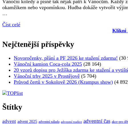
Vánoční koledy a písně tak nějak patří k Vánocům. Každý z 
okamžikem nebo vzpomínkou. Hudba dokáže vytvořit výjimeč
…
Číst celé
Klikni
Nejčtenější příspěvky
Novoročenky, přání a PF 2026 ke stažení zdarma!
(30 
Vánoční kamion Coca-cola 2025
(28 164)
20 vzorů dopisu pro Ježíška zdarma ke stažení a vytišt
Vánoční trhy 2025 v Prostějově
(5 704)
Průvod čertů v Sokolově 2026 (Krampus show)
(4 892
Štítky
adventní čas
advent
advent 2025
adventní nálada
akce pro dět
adventní tradice