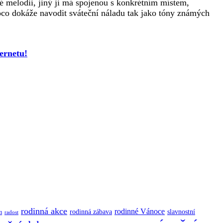
é melodii, jiný ji má spojenou s konkrétním místem,
o dokáže navodit sváteční náladu tak jako tóny známých
ernetu!
rodinná akce
rodinné Vánoce
rodinná zábava
slavnostní
m
radost