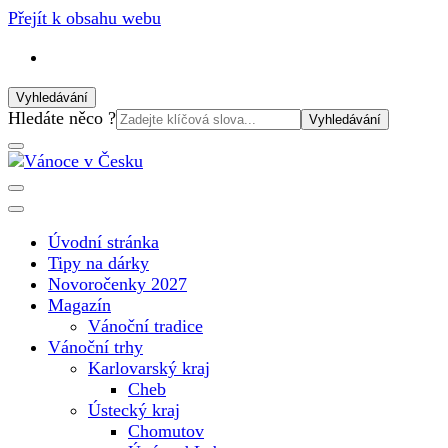
Přejít k obsahu webu
Vyhledávání
Vyhledat:
Hledáte něco ?
Vánoční internetový magazín pro rok 2025. Magazín, tipy, vá
Vánoce v Česku
Úvodní stránka
Tipy na dárky
Novoročenky 2027
Magazín
Vánoční tradice
Vánoční trhy
Karlovarský kraj
Cheb
Ústecký kraj
Chomutov