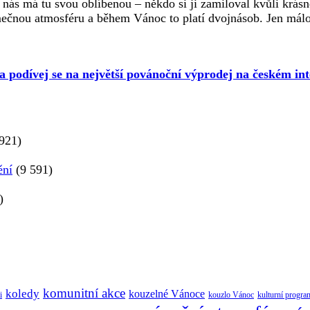
nás má tu svou oblíbenou – někdo si ji zamiloval kvůli krásn
nou atmosféru a během Vánoc to platí dvojnásob. Jen máloc
 a podívej se na největší povánoční výprodej na českém int
921)
ění
(9 591)
)
komunitní akce
koledy
kouzelné Vánoce
i
kouzlo Vánoc
kulturní progra