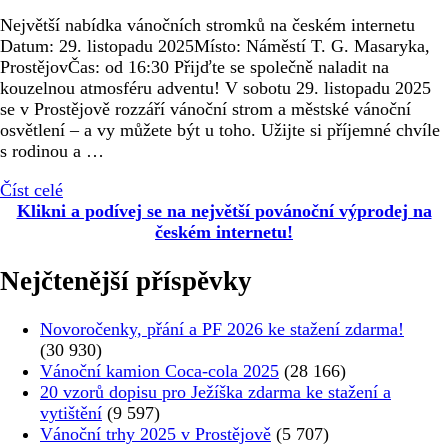
Největší nabídka vánočních stromků na českém internetu
Datum: 29. listopadu 2025Místo: Náměstí T. G. Masaryka,
ProstějovČas: od 16:30 Přijďte se společně naladit na
kouzelnou atmosféru adventu! V sobotu 29. listopadu 2025
se v Prostějově rozzáří vánoční strom a městské vánoční
osvětlení – a vy můžete být u toho. Užijte si příjemné chvíle
s rodinou a …
Číst celé
Klikni a podívej se na největší povánoční výprodej na
českém internetu!
Nejčtenější příspěvky
Novoročenky, přání a PF 2026 ke stažení zdarma!
(30 930)
Vánoční kamion Coca-cola 2025
(28 166)
20 vzorů dopisu pro Ježíška zdarma ke stažení a
vytištění
(9 597)
Vánoční trhy 2025 v Prostějově
(5 707)