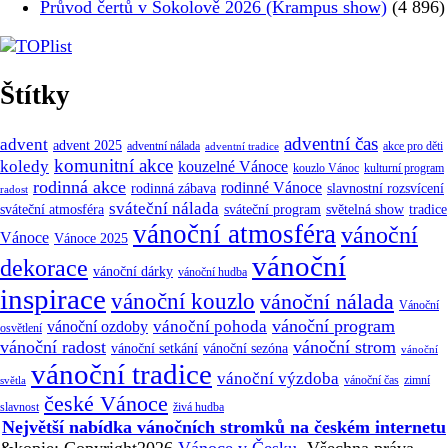
Průvod čertů v Sokolově 2026 (Krampus show)
(4 896)
Štítky
adventní čas
advent
advent 2025
adventní nálada
akce pro děti
adventní tradice
komunitní akce
koledy
kouzelné Vánoce
kouzlo Vánoc
kulturní program
rodinná akce
rodinné Vánoce
rodinná zábava
slavnostní rozsvícení
radost
sváteční nálada
sváteční atmosféra
tradice
sváteční program
světelná show
vánoční atmosféra
vánoční
Vánoce
Vánoce 2025
vánoční
dekorace
vánoční dárky
vánoční hudba
inspirace
vánoční kouzlo
vánoční nálada
Vánoční
vánoční program
vánoční pohoda
vánoční ozdoby
osvětlení
vánoční radost
vánoční strom
vánoční sezóna
vánoční setkání
vánoční
vánoční tradice
vánoční výzdoba
vánoční čas
zimní
světla
české Vánoce
slavnost
živá hudba
Největší nabídka vánočních stromků na českém internetu