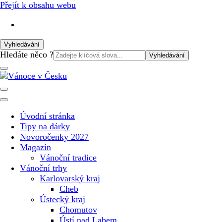
Přejít k obsahu webu
Vyhledávání
Vyhledat:
Hledáte něco ?
Vánoční internetový magazín pro rok 2025. Magazín, tipy,
Vánoce v Česku
vánoční katalog, vánoční trhy a další důležité informace o
nejkrásnějším svátku v roce v České republice
Úvodní stránka
Tipy na dárky
Novoročenky 2027
Magazín
Vánoční tradice
Vánoční trhy
Karlovarský kraj
Cheb
Ústecký kraj
Chomutov
Ústí nad Labem