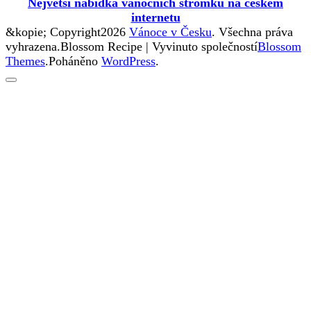
Největší nabídka vánočních stromků na českém
internetu
&kopie; Copyright2026
Vánoce v Česku
. Všechna práva
vyhrazena.
Blossom Recipe | Vyvinuto společností
Blossom
Themes
.Poháněno
WordPress
.