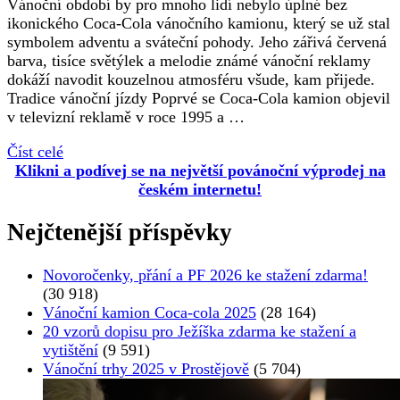
Vánoční období by pro mnoho lidí nebylo úplné bez
ikonického Coca-Cola vánočního kamionu, který se už stal
symbolem adventu a sváteční pohody. Jeho zářivá červená
barva, tisíce světýlek a melodie známé vánoční reklamy
dokáží navodit kouzelnou atmosféru všude, kam přijede.
Tradice vánoční jízdy Poprvé se Coca-Cola kamion objevil
v televizní reklamě v roce 1995 a …
Číst celé
Klikni a podívej se na největší povánoční výprodej na
českém internetu!
Nejčtenější příspěvky
Novoročenky, přání a PF 2026 ke stažení zdarma!
(30 918)
Vánoční kamion Coca-cola 2025
(28 164)
20 vzorů dopisu pro Ježíška zdarma ke stažení a
vytištění
(9 591)
Vánoční trhy 2025 v Prostějově
(5 704)