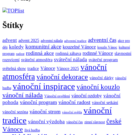
Štítky
adventní čas
advent
advent 2025
adventní nálada
akce pro
adventní tradice
komunitní akce
koledy
kouzelné Vánoce
děti
kouzlo Vánoc
kulturní
rodinná akce
rodinné Vánoce
rodinná zábava
slavnostní
program
radost
sváteční nálada
sváteční atmosféra
rozsvícení
sváteční program
vánoční
Vánoce
tradice
Vánoce 2025
světelná show
atmosféra
vánoční dekorace
vánoční dárky
vánoční
vánoční inspirace
vánoční kouzlo
hudba
vánoční nálada
vánoční
vánoční ozdoby
Vánoční osvětlení
vánoční program
vánoční radost
pohoda
vánoční setkání
vánoční
vánoční strom
vánoční sezóna
vánoční světla
tradice
české
vánoční výzdoba
vánoční čas
zimní slavnost
Vánoce
živá hudba