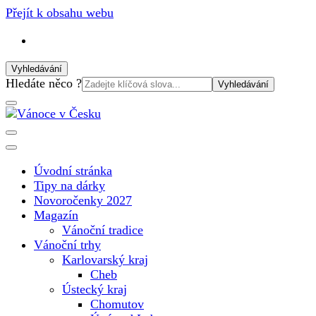
Přejít k obsahu webu
Vyhledávání
Vyhledat:
Hledáte něco ?
Vánoční internetový magazín pro rok 2025. Magazín, tipy,
Vánoce v Česku
vánoční katalog, vánoční trhy a další důležité informace o
nejkrásnějším svátku v roce v České republice
Úvodní stránka
Tipy na dárky
Novoročenky 2027
Magazín
Vánoční tradice
Vánoční trhy
Karlovarský kraj
Cheb
Ústecký kraj
Chomutov