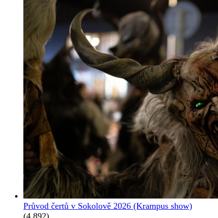
Průvod čertů v Sokolově 2026 (Krampus show)
(4 892)