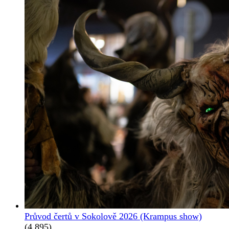
Průvod čertů v Sokolově 2026 (Krampus show)
(4 895)