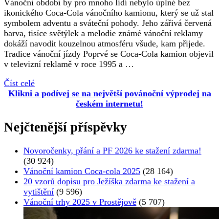
Vánoční období by pro mnoho lidí nebylo úplné bez
ikonického Coca-Cola vánočního kamionu, který se už stal
symbolem adventu a sváteční pohody. Jeho zářivá červená
barva, tisíce světýlek a melodie známé vánoční reklamy
dokáží navodit kouzelnou atmosféru všude, kam přijede.
Tradice vánoční jízdy Poprvé se Coca-Cola kamion objevil
v televizní reklamě v roce 1995 a …
Číst celé
Klikni a podívej se na největší povánoční výprodej na
českém internetu!
Nejčtenější příspěvky
Novoročenky, přání a PF 2026 ke stažení zdarma!
(30 924)
Vánoční kamion Coca-cola 2025
(28 164)
20 vzorů dopisu pro Ježíška zdarma ke stažení a
vytištění
(9 596)
Vánoční trhy 2025 v Prostějově
(5 707)