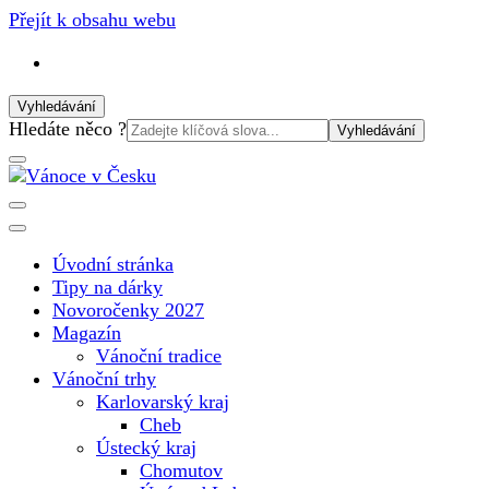
Přejít k obsahu webu
Vyhledávání
Vyhledat:
Hledáte něco ?
Vánoční internetový magazín pro rok 2025. Magazín, tipy,
Vánoce v Česku
vánoční katalog, vánoční trhy a další důležité informace o
nejkrásnějším svátku v roce v České republice
Úvodní stránka
Tipy na dárky
Novoročenky 2027
Magazín
Vánoční tradice
Vánoční trhy
Karlovarský kraj
Cheb
Ústecký kraj
Chomutov