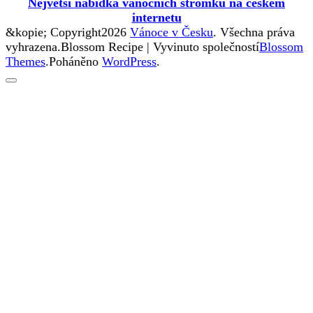
Největší nabídka vánočních stromků na českém
internetu
&kopie; Copyright2026
Vánoce v Česku
. Všechna práva
vyhrazena.
Blossom Recipe | Vyvinuto společností
Blossom
Themes
.Poháněno
WordPress
.