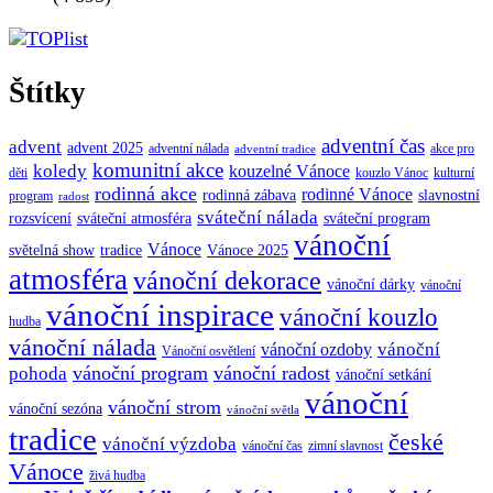
Štítky
adventní čas
advent
advent 2025
adventní nálada
akce pro
adventní tradice
komunitní akce
koledy
kouzelné Vánoce
děti
kouzlo Vánoc
kulturní
rodinná akce
rodinné Vánoce
rodinná zábava
slavnostní
program
radost
sváteční nálada
sváteční atmosféra
rozsvícení
sváteční program
vánoční
Vánoce
tradice
Vánoce 2025
světelná show
atmosféra
vánoční dekorace
vánoční dárky
vánoční
vánoční inspirace
vánoční kouzlo
hudba
vánoční nálada
vánoční
vánoční ozdoby
Vánoční osvětlení
vánoční program
vánoční radost
pohoda
vánoční setkání
vánoční
vánoční strom
vánoční sezóna
vánoční světla
tradice
české
vánoční výzdoba
vánoční čas
zimní slavnost
Vánoce
živá hudba