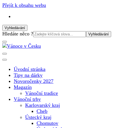
Přejít k obsahu webu
Vyhledávání
Vyhledat:
Hledáte něco ?
Vánoční internetový magazín pro rok 2025. Magazín, tipy, vá
Vánoce v Česku
Úvodní stránka
Tipy na dárky
Novoročenky 2027
Magazín
Vánoční tradice
Vánoční trhy
Karlovarský kraj
Cheb
Ústecký kraj
Chomutov