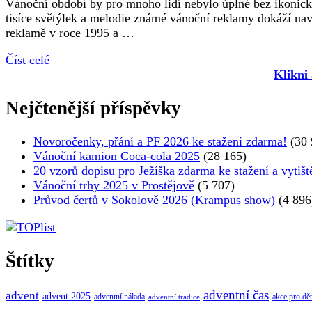
Vánoční období by pro mnoho lidí nebylo úplné bez ikonick
tisíce světýlek a melodie známé vánoční reklamy dokáží nav
reklamě v roce 1995 a …
Číst celé
Klikni
Nejčtenější příspěvky
Novoročenky, přání a PF 2026 ke stažení zdarma!
(30 
Vánoční kamion Coca-cola 2025
(28 165)
20 vzorů dopisu pro Ježíška zdarma ke stažení a vytišt
Vánoční trhy 2025 v Prostějově
(5 707)
Průvod čertů v Sokolově 2026 (Krampus show)
(4 896
Štítky
adventní čas
advent
advent 2025
adventní nálada
akce pro dět
adventní tradice