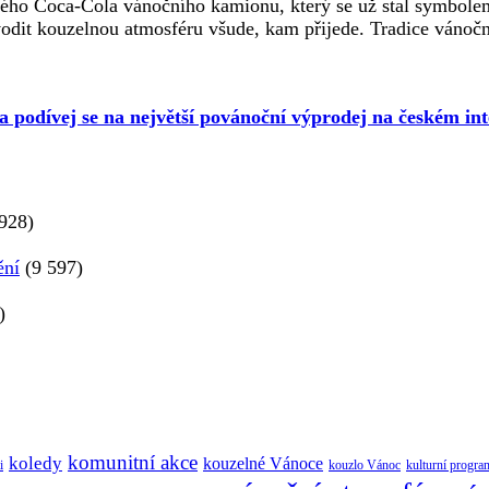
ého Coca-Cola vánočního kamionu, který se už stal symbolem
odit kouzelnou atmosféru všude, kam přijede. Tradice vánočn
 a podívej se na největší povánoční výprodej na českém int
928)
ění
(9 597)
)
komunitní akce
koledy
kouzelné Vánoce
i
kouzlo Vánoc
kulturní progra