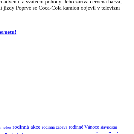
 adventu a sváteční pohody. Jeho zářivá červená barva,
í jízdy Poprvé se Coca-Cola kamion objevil v televizní
ernetu!
rodinná akce
rodinné Vánoce
rodinná zábava
slavnostní
m
radost