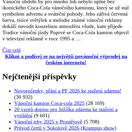
Vánoční období by pro mnoho lidí nebylo úplné bez
ikonického Coca-Cola vánočního kamionu, který se už stal
symbolem adventu a sváteční pohody. Jeho zářivá červená
barva, tisíce světýlek a melodie známé vánoční reklamy
dokáží navodit kouzelnou atmosféru všude, kam přijede.
Tradice vánoční jízdy Poprvé se Coca-Cola kamion objevil
v televizní reklamě v roce 1995 a …
Číst celé
Klikni a podívej se na největší povánoční výprodej na
českém internetu!
Nejčtenější příspěvky
Novoročenky, přání a PF 2026 ke stažení zdarma!
(30 932)
Vánoční kamion Coca-cola 2025
(28 169)
20 vzorů dopisu pro Ježíška zdarma ke stažení a
vytištění
(9 601)
Vánoční trhy 2025 v Prostějově
(5 708)
Průvod čertů v Sokolově 2026 (Krampus show)