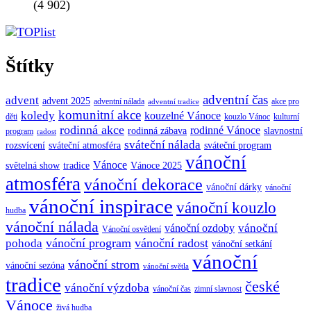
(4 902)
Štítky
adventní čas
advent
advent 2025
adventní nálada
akce pro
adventní tradice
komunitní akce
koledy
kouzelné Vánoce
děti
kouzlo Vánoc
kulturní
rodinná akce
rodinné Vánoce
rodinná zábava
slavnostní
program
radost
sváteční nálada
sváteční atmosféra
rozsvícení
sváteční program
vánoční
Vánoce
tradice
Vánoce 2025
světelná show
atmosféra
vánoční dekorace
vánoční dárky
vánoční
vánoční inspirace
vánoční kouzlo
hudba
vánoční nálada
vánoční
vánoční ozdoby
Vánoční osvětlení
vánoční program
vánoční radost
pohoda
vánoční setkání
vánoční
vánoční strom
vánoční sezóna
vánoční světla
tradice
české
vánoční výzdoba
vánoční čas
zimní slavnost
Vánoce
živá hudba