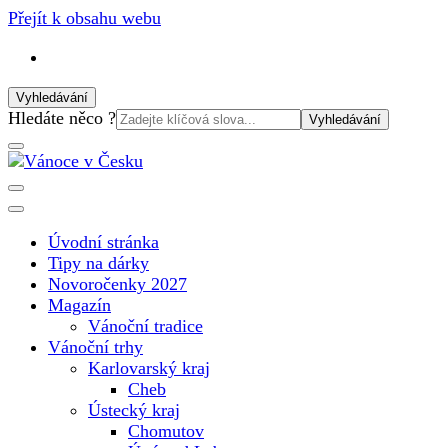
Přejít k obsahu webu
Vyhledávání
Vyhledat:
Hledáte něco ?
Vánoční internetový magazín pro rok 2025. Magazín, tipy,
Vánoce v Česku
vánoční katalog, vánoční trhy a další důležité informace o
nejkrásnějším svátku v roce v České republice
Úvodní stránka
Tipy na dárky
Novoročenky 2027
Magazín
Vánoční tradice
Vánoční trhy
Karlovarský kraj
Cheb
Ústecký kraj
Chomutov