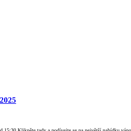
 2025
15:30 Klikněte tady a podívejte se na největší nabídku váno