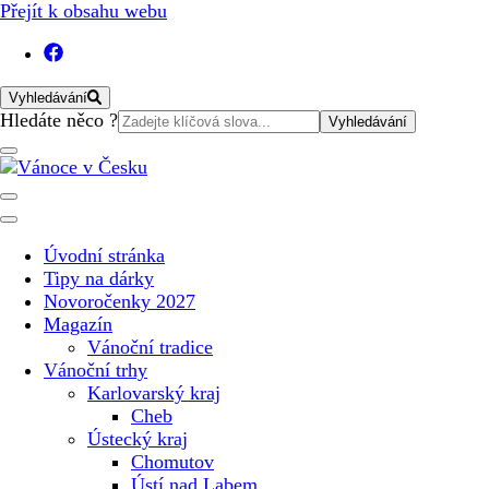
Přejít k obsahu webu
Vyhledávání
Vyhledat:
Hledáte něco ?
Vánoční internetový magazín pro rok 2025. Magazín, tipy, ván
Vánoce v Česku
Úvodní stránka
Tipy na dárky
Novoročenky 2027
Magazín
Vánoční tradice
Vánoční trhy
Karlovarský kraj
Cheb
Ústecký kraj
Chomutov
Ústí nad Labem