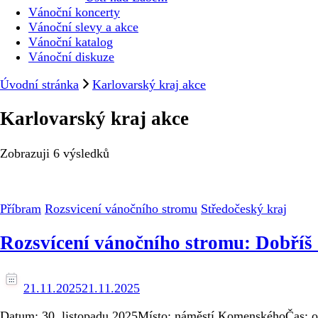
Vánoční koncerty
Vánoční slevy a akce
Vánoční katalog
Vánoční diskuze
Úvodní stránka
Karlovarský kraj akce
Karlovarský kraj akce
Zobrazuji
6 výsledků
Příbram
Rozsvicení vánočního stromu
Středočeský kraj
Rozsvícení vánočního stromu: Dobříš
21.11.2025
21.11.2025
Datum: 30. listopadu 2025Místo: náměstí KomenskéhoČas: od 