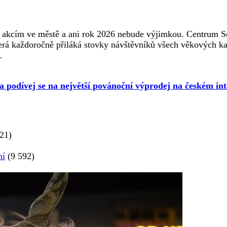
 akcím ve městě a ani rok 2026 nebude výjimkou. Centrum So
erá každoročně přiláká stovky návštěvníků všech věkových ka
…
 a podívej se na největší povánoční výprodej na českém int
21)
ní
(9 592)