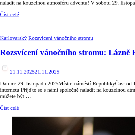
naladit na kouzelnou atmosféru adventu! V sobotu 29. listop
Číst celé
Karlovarský
Rozsvicení vánočního stromu
Rozsvícení vánočního stromu: Lázně 
21.11.2025
21.11.2025
Datum: 29. listopadu 2025Místo: náměstí RepublikyČas: od 1
internetu Přijďte se s námi společně naladit na kouzelnou a
můžete být …
Číst celé