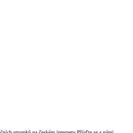
čních stromků na českém internetu Přijďte se s námi