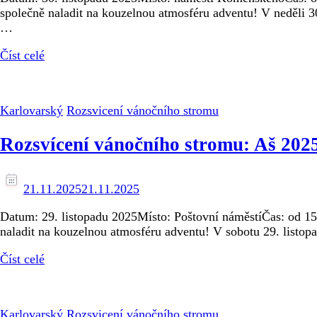
společně naladit na kouzelnou atmosféru adventu! V neděli 3
…
Číst celé
Karlovarský
Rozsvicení vánočního stromu
Rozsvícení vánočního stromu: Aš 202
21.11.2025
21.11.2025
Datum: 29. listopadu 2025Místo: Poštovní náměstíČas: od 15:
naladit na kouzelnou atmosféru adventu! V sobotu 29. listop
Číst celé
Karlovarský
Rozsvicení vánočního stromu