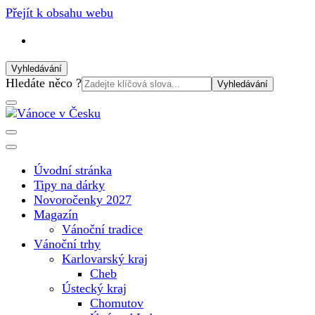
Přejít k obsahu webu
Vyhledávání
Vyhledat:
Hledáte něco ?
Vánoční internetový magazín pro rok 2025. Magazín, tipy,
Vánoce v Česku
vánoční katalog, vánoční trhy a další důležité informace o
nejkrásnějším svátku v roce v České republice
Úvodní stránka
Tipy na dárky
Novoročenky 2027
Magazín
Vánoční tradice
Vánoční trhy
Karlovarský kraj
Cheb
Ústecký kraj
Chomutov