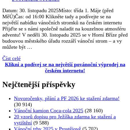
Datum: 30. listopadu 2025Místo: třída 1. Máje (před
MěÚ)Čas: od 16:00 Klikněte tady a podívejte se na
největší nabídku vánočních stromků na českém internetu
Přijďte se s námi společně naladit na kouzelnou atmosféru
adventu! V neděli 30. listopadu 2025 se v Horní Bříze před
budouvou městského úřadu rozzáří vánoční strom – a vy
můžete být …
Číst celé
Klikni a podívej se na největší povánoční výprodej na
českém internetu!
Nejčtenější příspěvky
Novoročenky, přání a PF 2026 ke stažení zdarma!
(30 914)
Vánoční kamion Coca-cola 2025
(28 160)
20 vzorů dopisu pro Ježíška zdarma ke stažení a
vytištění
(9 588)
Vánoční trhy 2025 v Prostějově
(5 702)