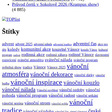
Průvod čertů v Sokolově 2026 (Krampus show)
(4 885)
Štítky
adventní čas
advent
advent 2025
adventní nálada
akce pro
adventní tradice
komunitní akce
koledy
kouzelné Vánoce
děti
kouzlo Vánoc
kulturní
rodinná akce
rodinné Vánoce
rodinná zábava
slavnostní
program
radost
sváteční nálada
sváteční atmosféra
rozsvícení
sváteční program
vánoční
Vánoce
tradice
Vánoce 2025
světelná show
atmosféra
vánoční dekorace
vánoční dárky
vánoční
vánoční inspirace
vánoční kouzlo
hudba
vánoční nálada
vánoční
vánoční ozdoby
Vánoční osvětlení
vánoční program
vánoční radost
pohoda
vánoční setkání
vánoční
vánoční strom
vánoční sezóna
vánoční světla
tradice
české
vánoční výzdoba
vánoční čas
zimní slavnost