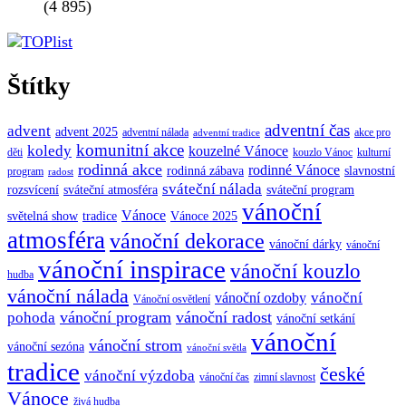
(4 895)
Štítky
adventní čas
advent
advent 2025
adventní nálada
akce pro
adventní tradice
komunitní akce
koledy
kouzelné Vánoce
děti
kouzlo Vánoc
kulturní
rodinná akce
rodinné Vánoce
rodinná zábava
slavnostní
program
radost
sváteční nálada
sváteční atmosféra
rozsvícení
sváteční program
vánoční
Vánoce
tradice
Vánoce 2025
světelná show
atmosféra
vánoční dekorace
vánoční dárky
vánoční
vánoční inspirace
vánoční kouzlo
hudba
vánoční nálada
vánoční
vánoční ozdoby
Vánoční osvětlení
vánoční program
vánoční radost
pohoda
vánoční setkání
vánoční
vánoční strom
vánoční sezóna
vánoční světla
tradice
české
vánoční výzdoba
vánoční čas
zimní slavnost
Vánoce
živá hudba