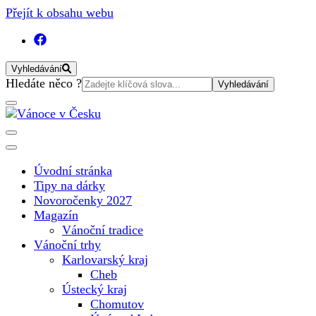
Přejít k obsahu webu
Vyhledávání
Vyhledat:
Hledáte něco ?
Vánoční internetový magazín pro rok 2025. Magazín, tipy,
Vánoce v Česku
vánoční katalog, vánoční trhy a další důležité informace o
nejkrásnějším svátku v roce v České republice
Úvodní stránka
Tipy na dárky
Novoročenky 2027
Magazín
Vánoční tradice
Vánoční trhy
Karlovarský kraj
Cheb
Ústecký kraj
Chomutov