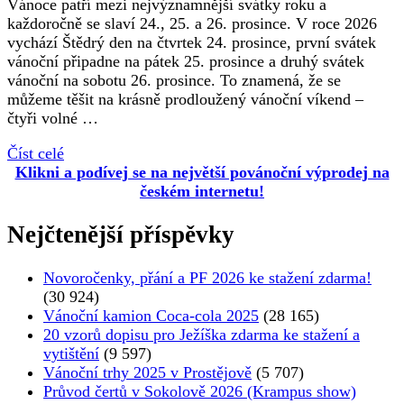
Vánoce patří mezi nejvýznamnější svátky roku a
každoročně se slaví 24., 25. a 26. prosince. V roce 2026
vychází Štědrý den na čtvrtek 24. prosince, první svátek
vánoční připadne na pátek 25. prosince a druhý svátek
vánoční na sobotu 26. prosince. To znamená, že se
můžeme těšit na krásně prodloužený vánoční víkend –
čtyři volné …
Číst celé
Klikni a podívej se na největší povánoční výprodej na
českém internetu!
Nejčtenější příspěvky
Novoročenky, přání a PF 2026 ke stažení zdarma!
(30 924)
Vánoční kamion Coca-cola 2025
(28 165)
20 vzorů dopisu pro Ježíška zdarma ke stažení a
vytištění
(9 597)
Vánoční trhy 2025 v Prostějově
(5 707)
Průvod čertů v Sokolově 2026 (Krampus show)