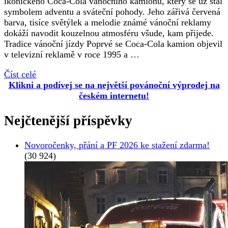
ikonického Coca-Cola vánočního kamionu, který se už stal
symbolem adventu a sváteční pohody. Jeho zářivá červená
barva, tisíce světýlek a melodie známé vánoční reklamy
dokáží navodit kouzelnou atmosféru všude, kam přijede.
Tradice vánoční jízdy Poprvé se Coca-Cola kamion objevil
v televizní reklamě v roce 1995 a …
Číst celé
Klikni a podívej se na největší povánoční výprodej na
českém internetu!
Nejčtenější příspěvky
Novoročenky, přání a PF 2026 ke stažení zdarma!
(30 924)