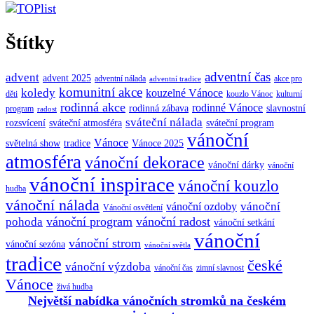
Štítky
adventní čas
advent
advent 2025
adventní nálada
akce pro
adventní tradice
komunitní akce
koledy
kouzelné Vánoce
děti
kouzlo Vánoc
kulturní
rodinná akce
rodinné Vánoce
rodinná zábava
slavnostní
program
radost
sváteční nálada
sváteční atmosféra
rozsvícení
sváteční program
vánoční
Vánoce
tradice
Vánoce 2025
světelná show
atmosféra
vánoční dekorace
vánoční dárky
vánoční
vánoční inspirace
vánoční kouzlo
hudba
vánoční nálada
vánoční
vánoční ozdoby
Vánoční osvětlení
vánoční program
vánoční radost
pohoda
vánoční setkání
vánoční
vánoční strom
vánoční sezóna
vánoční světla
tradice
české
vánoční výzdoba
vánoční čas
zimní slavnost
Vánoce
živá hudba
Největší nabídka vánočních stromků na českém