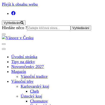
Přejít k obsahu webu
Vyhledávání
Vyhledat:
Hledáte něco ?
Vánoční internetový magazín pro rok 2025. Magazín, tipy,
Vánoce v Česku
vánoční katalog, vánoční trhy a další důležité informace o
nejkrásnějším svátku v roce v České republice
Úvodní stránka
Tipy na dárky
Novoročenky 2027
Magazín
Vánoční tradice
Vánoční trhy
Karlovarský kraj
Cheb
Ústecký kraj
Chomutov