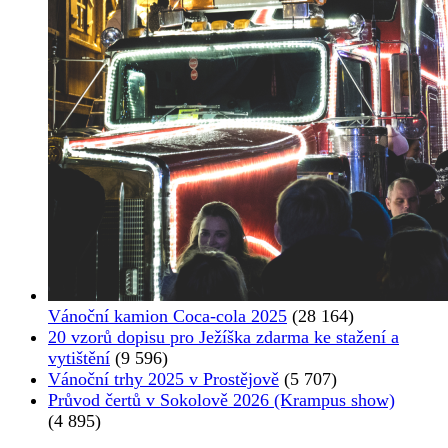
Vánoční kamion Coca-cola 2025
(28 164)
20 vzorů dopisu pro Ježíška zdarma ke stažení a
vytištění
(9 596)
Vánoční trhy 2025 v Prostějově
(5 707)
Průvod čertů v Sokolově 2026 (Krampus show)
(4 895)